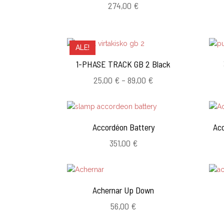
274,00
€
ALE!
1-PHASE TRACK GB 2 Black
Hintaluokka:
25,00
€
–
89,00
€
25,00 €
-
89,00 €
Accordéon Battery
Acc
351,00
€
Achernar Up Down
56,00
€