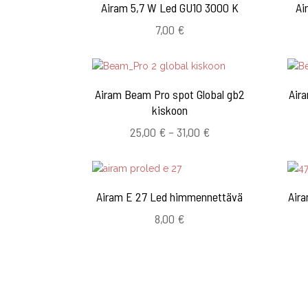
Airam 5,7 W Led GU10 3000 K
Ai
7,00
€
Airam Beam Pro spot Global gb2
Air
kiskoon
Hintaluokka:
25,00
€
–
31,00
€
25,00 €
-
31,00 €
Airam E 27 Led himmennettävä
Air
8,00
€