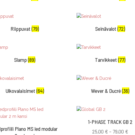
Riippuvat
(79)
Seinävalot
(72)
Slamp
(89)
Tarvikkeet
(77)
Ulkovalaisimet
(64)
Wever & Ducré
(36)
1-PHASE TRACK GB 2
profiili Plano MS led modular
Hin
25,00
€
–
79,00
€