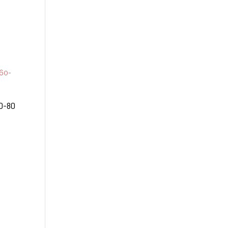
60-80
ntaluokka:
8,00 €
6,00 €