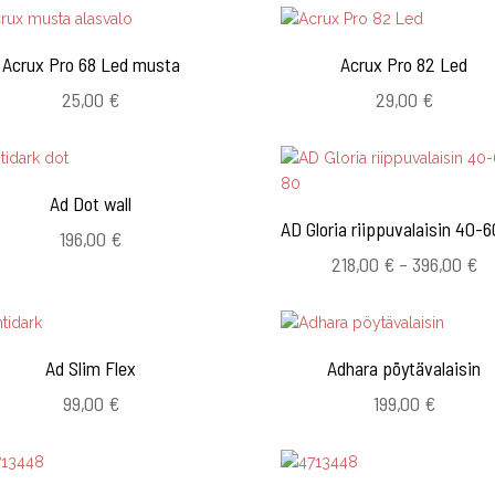
Acrux Pro 68 Led musta
Acrux Pro 82 Led
25,00
€
29,00
€
Ad Dot wall
AD Gloria riippuvalaisin 40-
196,00
€
Hi
218,00
€
–
396,00
€
21
-
39
Ad Slim Flex
Adhara pöytävalaisin
99,00
€
199,00
€