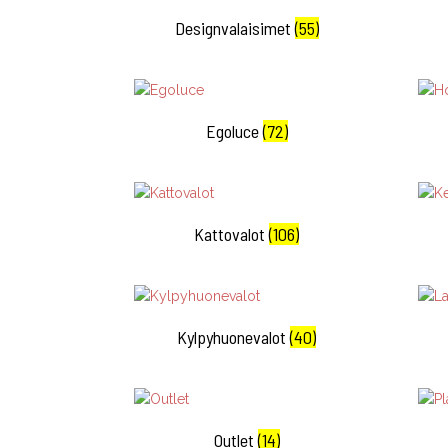
Designvalaisimet
(55)
Egoluce
(72)
Kattovalot
(106)
Kylpyhuonevalot
(40)
Outlet
(14)