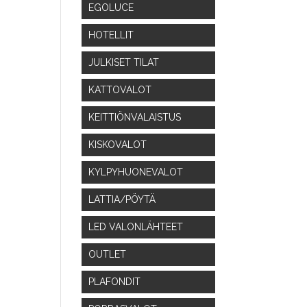
EGOLUCE
HOTELLIT
JULKISET TILAT
KATTOVALOT
KEITTIÖNVALAISTUS
KISKOVALOT
KYLPYHUONEVALOT
LATTIA/PÖYTÄ
LED VALONLÄHTEET
OUTLET
PLAFONDIT