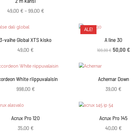
2 m kansi
25,
Hintaluokka:
-
49,00
€
–
99,00
€
49,00 €
79,
-
ALE!
99,00 €
3-vaihe Global XTS kisko
A line 30
Alkuperäinen
Nyk
49,00
€
50,00
€
109,00
€
hinta
hint
oli:
on:
109,00 €.
50,0
ordeon White riippuvalaisin
Achernar Down
998,00
€
39,00
€
Acrux Pro 120
Acrux Pro 145
35,00
€
40,00
€