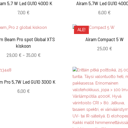
ram 5,7 W Led GU10 4000 K
Airam 5,7W Led GU10 400
7,00
€
6,00
€
ALE!
am Beam Pro spot Global XTS
Airam Compact 5 W
kiskoon
25,00
€
Hintaluokka:
29,00
€
–
35,00
€
29,00 €
-
35,00 €
am Pro 5,7W Led GU10 3000 K
6,00
€