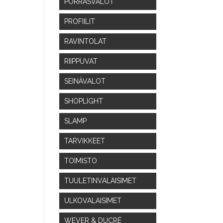
PORRASVALOT
PROFIILIT
RAVINTOLAT
RIIPPUVAT
SEINÄVALOT
SHOPLIGHT
SLAMP
TARVIKKEET
TOIMISTO
TUULETINVALAISIMET
ULKOVALAISIMET
taluokka:
WEVER & DUCRÉ