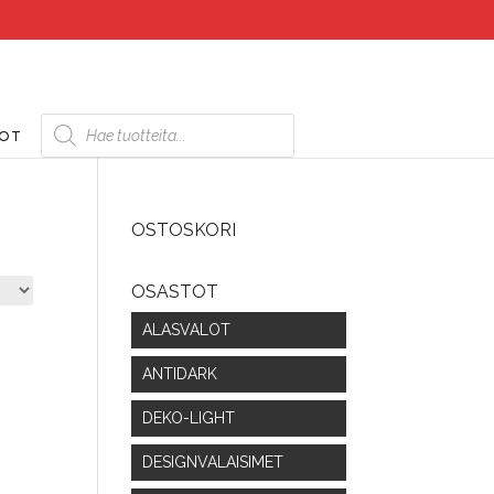
Products
search
DOT
OSTOSKORI
OSASTOT
ALASVALOT
ANTIDARK
DEKO-LIGHT
DESIGNVALAISIMET