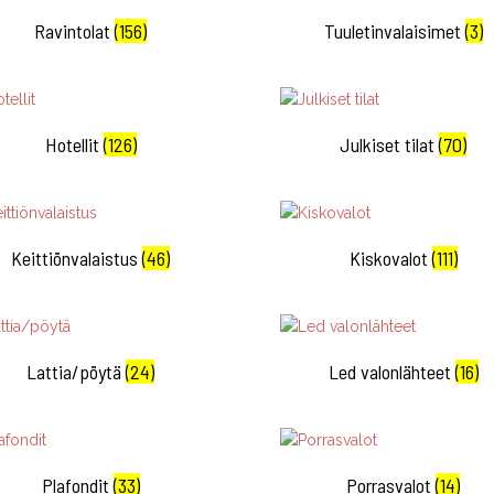
Ravintolat
(156)
Tuuletinvalaisimet
(3)
Hotellit
(126)
Julkiset tilat
(70)
Keittiönvalaistus
(46)
Kiskovalot
(111)
Lattia/pöytä
(24)
Led valonlähteet
(16)
Plafondit
(33)
Porrasvalot
(14)