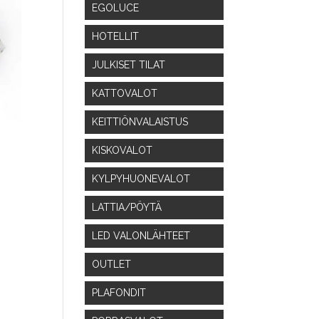
EGOLUCE
HOTELLIT
JULKISET TILAT
KATTOVALOT
KEITTIÖNVALAISTUS
KISKOVALOT
KYLPYHUONEVALOT
LATTIA/PÖYTÄ
LED VALONLÄHTEET
OUTLET
PLAFONDIT