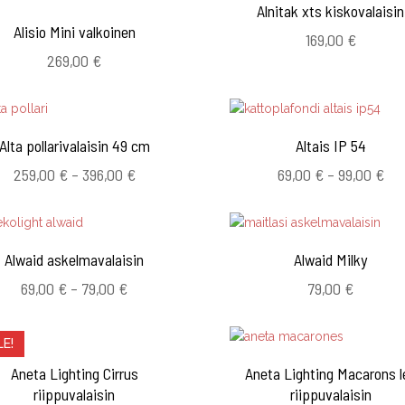
Alnitak xts kiskovalaisin
Alisio Mini valkoinen
169,00
€
269,00
€
Alta pollarivalaisin 49 cm
Altais IP 54
Hintaluokka:
Hin
259,00
€
–
396,00
€
69,00
€
–
99,00
€
259,00 €
69,
-
-
396,00 €
99,
Alwaid askelmavalaisin
Alwaid Milky
Hintaluokka:
69,00
€
–
79,00
€
79,00
€
69,00 €
-
LE!
79,00 €
Aneta Lighting Cirrus
Aneta Lighting Macarons l
riippuvalaisin
riippuvalaisin