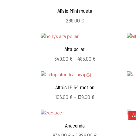
Alisio Mini musta
269,00
€
Alta pollari
Hintaluokka:
349,00
€
–
485,00
€
349,00 €
-
485,00 €
Altais IP 54 motion
Hintaluokka:
106,00
€
–
139,00
€
106,00 €
-
A
139,00 €
Anaconda
Hintaluokka:
834,00
€
–
1.826,00
€