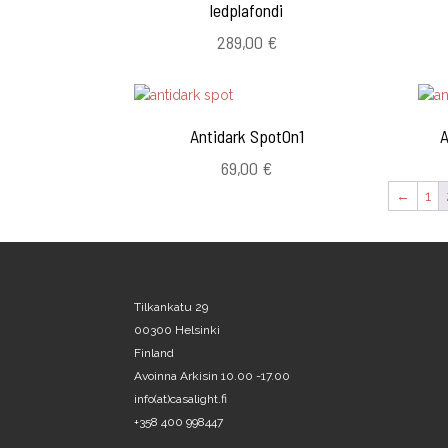
ledplafondi
289,00
€
Antidark SpotOn1
A
69,00
€
←
1
Tilkankatu 29
00300 Helsinki
Finland
Avoinna Arkisin 10.00 -17.00
info(at)casalight.fi
+358 400 998447