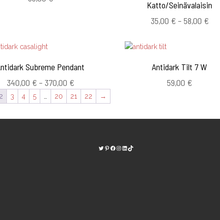
Katto/Seinävalaisin
Hin
35,00
€
–
58,00
€
35,
-
58,
ntidark Subreme Pendant
Antidark Tilt 7 W
Hintaluokka:
340,00
€
–
370,00
€
59,00
€
340,00 €
2
3
4
5
…
20
21
22
→
-
370,00 €
Twitter
Pinterest
https://www.facebook.com/kodinvalaisi
Instagram
LinkedIn
TikTok