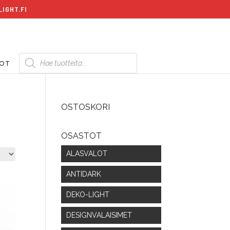
IGHT.FI
Products
search
DOT
OSTOSKORI
OSASTOT
ALASVALOT
ANTIDARK
DEKO-LIGHT
DESIGNVALAISIMET