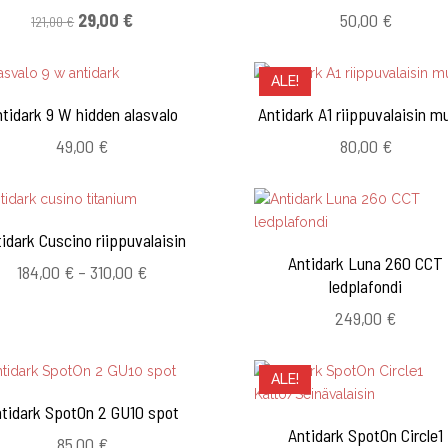
Alkuperäinen
Nykyinen
29,00
€
50,00
€
121,00
€
hinta
hinta
oli:
on:
ALE!
121,00 €.
29,00 €.
tidark 9 W hidden alasvalo
Antidark A1 riippuvalaisin m
49,00
€
80,00
€
idark Cuscino riippuvalaisin
Antidark Luna 260 CCT
Hintaluokka:
184,00
€
–
310,00
€
ledplafondi
184,00 €
-
249,00
€
310,00 €
ALE!
tidark SpotOn 2 GU10 spot
Antidark SpotOn Circle1
85,00
€