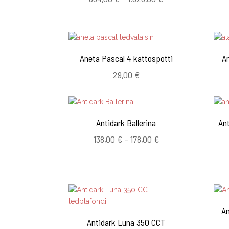
834,00 €
-
1.826,00 €
Aneta Pascal 4 kattospotti
An
29,00
€
Antidark Ballerina
Ant
Hintaluokka:
138,00
€
–
178,00
€
138,00 €
-
178,00 €
An
Antidark Luna 350 CCT