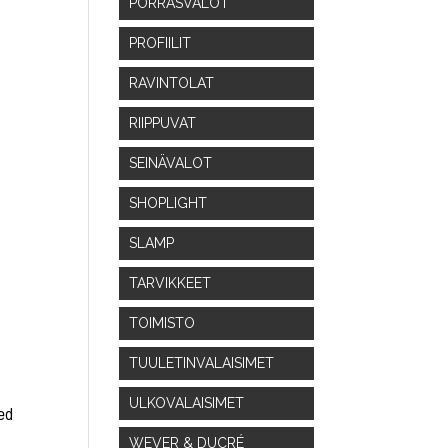
PORRASVALOT
PROFIILIT
RAVINTOLAT
RIIPPUVAT
SEINÄVALOT
taluokka:
SHOPLIGHT
00 €
SLAMP
00 €
TARVIKKEET
TOIMISTO
TUULETINVALAISIMET
ULKOVALAISIMET
ed
WEVER & DUCRÉ