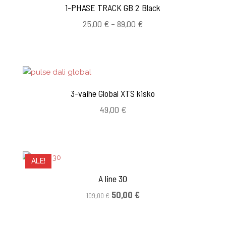
1-PHASE TRACK GB 2 Black
Hintaluokka:
25,00
€
–
89,00
€
25,00 €
-
89,00 €
3-vaihe Global XTS kisko
49,00
€
ALE!
A line 30
Alkuperäinen
Nykyinen
50,00
€
109,00
€
hinta
hinta
oli:
on: