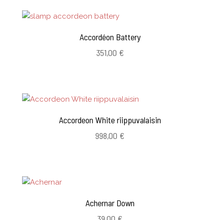
109,00 €.
50,00 €.
Accordéon Battery
351,00
€
Accordeon White riippuvalaisin
998,00
€
Achernar Down
39,00
€