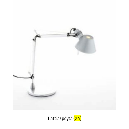
Lattia/pöytä
(24)