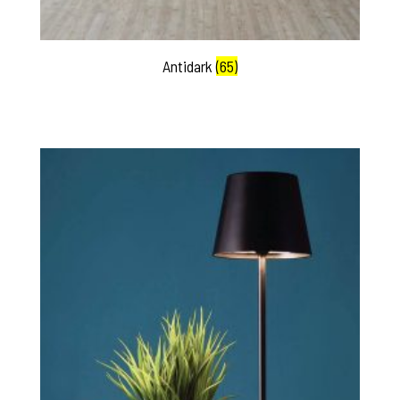
Antidark
(65)