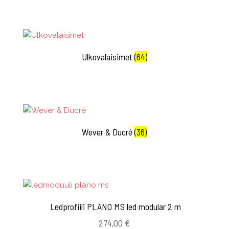
Ulkovalaisimet
(64)
Wever & Ducré
(36)
Ledprofiili PLANO MS led modular 2 m
274,00
€