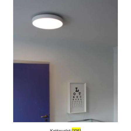
Kattovalot
(106)