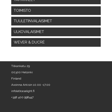
TOIMISTO
TUULETINVALAISIMET
ULKOVALAISIMET
WEVER & DUCRÉ
Tilkankatu 29
00300 Helsinki
Finland
Avoinna Arkisin 10.00 -17.00
info(at)casalight.fi
+358 400 998447