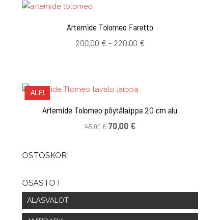
Artemide Tolomeo Faretto
Hintaluokka:
200,00
€
–
220,00
€
200,00 €
-
220,00 €
ALE!
Artemide Tolomeo pöytälaippa 20 cm alu
Alkuperäinen
Nykyinen
70,00
€
145,00
€
hinta
hinta
oli:
on:
OSTOSKORI
145,00 €.
70,00 €.
OSASTOT
ALASVALOT