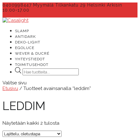
0400998447 Myymälä Tilkankatu 29 Helsinki Arkisin
10.00-17.00
info@casalight.fi
0 kohdetta
SLAMP
ANTIDARK
DEKO-LIGHT
EGOLUCE
WEVER & DUCRÉ
YHTEYSTIEDOT
TOIMITUSEHDOT
Products
search
Valitse sivu
Etusivu
/ Tuotteet avainsanalla “leddim”
LEDDIM
Näytetään kaikki 2 tulosta