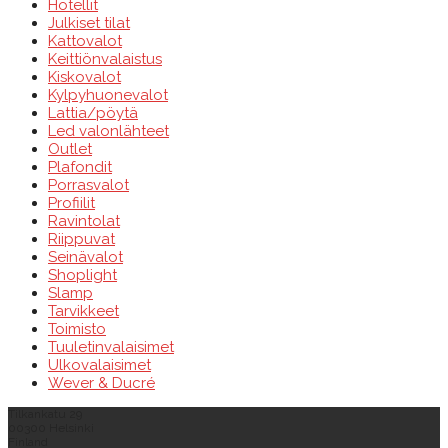
Hotellit
Julkiset tilat
Kattovalot
Keittiönvalaistus
Kiskovalot
Kylpyhuonevalot
Lattia/pöytä
Led valonlähteet
Outlet
Plafondit
Porrasvalot
Profiilit
Ravintolat
Riippuvat
Seinävalot
Shoplight
Slamp
Tarvikkeet
Toimisto
Tuuletinvalaisimet
Ulkovalaisimet
Wever & Ducré
Tilkankatu 29
00300 Helsinki
Finland