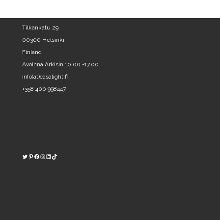
Tilkankatu 29
00300 Helsinki
Finland
Avoinna Arkisin 10.00 -17.00
info(at)casalight.fi
+358 400 998447
Twitter
Pinterest
https://www.facebook.com/kodinvalaisin/
Instagram
LinkedIn
TikTok