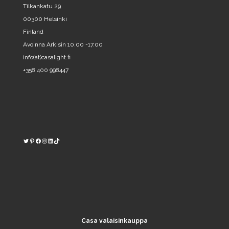
Tilkankatu 29
00300 Helsinki
Finland
Avoinna Arkisin 10.00 -17.00
info(at)casalight.fi
+358 400 998447
Twitter
Pinterest
https://www.facebook.com/kodinvalaisin/
Instagram
LinkedIn
TikTok
Casa valaisinkauppa