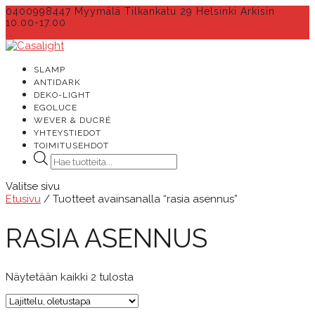
0400998447 Myymälä Tilkankatu 29 Helsinki Arkisin
10.00-17.00
info@casalight.fi
0 kohdetta
SLAMP
ANTIDARK
DEKO-LIGHT
EGOLUCE
WEVER & DUCRÉ
YHTEYSTIEDOT
TOIMITUSEHDOT
Products
search
Valitse sivu
Etusivu
/ Tuotteet avainsanalla “rasia asennus”
RASIA ASENNUS
Näytetään kaikki 2 tulosta