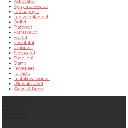
Kiskovalot
Kylpyhuonevalot
Lattia/pöytä
Led valonlähteet
Outlet
Plafondit
Porrasvalot
Profiilit
Ravintolat
Riippuvat
Seinävalot
Shoplight
Slamp
Tarvikkeet
Toimisto
Tuuletinvalaisimet
Ulkovalaisimet
Wever & Ducré
Tilkankatu 29
00300 Helsinki
Finland
Avoinna Arkisin 10.00 -17.00
info(at)casalight.fi
+358 400 998447