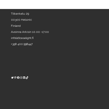
Tilkankatu 29
00300 Helsinki
Finland
Avoinna Arkisin 10.00 -17.00
info(at)casalight.fi
+358 400 998447
Twitter
Pinterest
https://www.facebook.com/kodinvalaisin/
Instagram
LinkedIn
TikTok