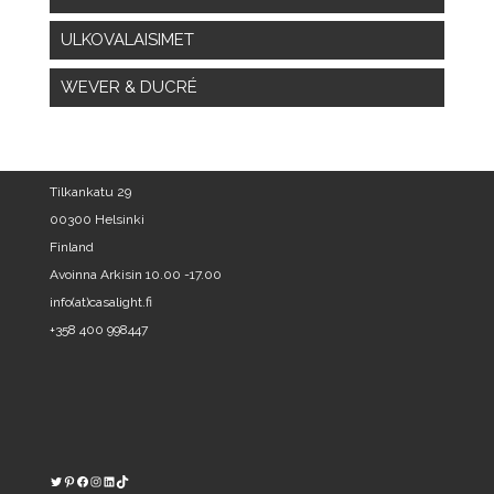
ULKOVALAISIMET
WEVER & DUCRÉ
Tilkankatu 29
00300 Helsinki
Finland
Avoinna Arkisin 10.00 -17.00
info(at)casalight.fi
+358 400 998447
Twitter
Pinterest
https://www.facebook.com/kodinvalaisin/
Instagram
LinkedIn
TikTok