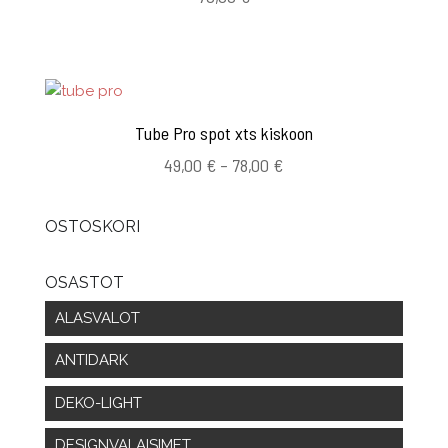
Tube Pro spot xts kiskoon
Hintaluokka:
49,00
€
–
78,00
€
49,00 €
-
OSTOSKORI
78,00 €
OSASTOT
ALASVALOT
ANTIDARK
DEKO-LIGHT
DESIGNVALAISIMET