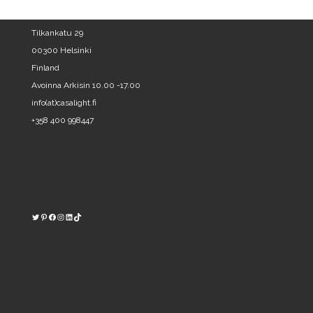
Tilkankatu 29
00300 Helsinki
Finland
Avoinna Arkisin 10.00 -17.00
info(at)casalight.fi
+358 400 998447
Twitter
Pinterest
https://www.facebook.com/kodinvalaisin/
Instagram
LinkedIn
TikTok