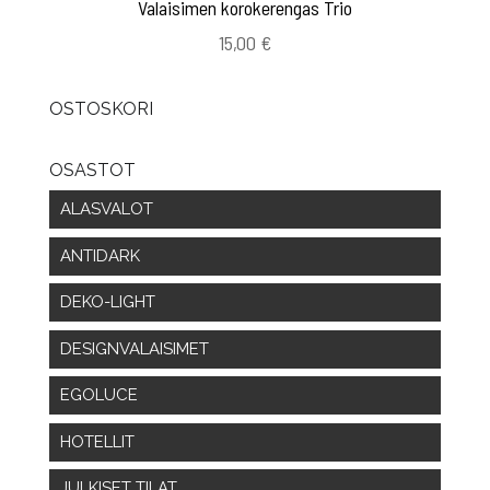
Valaisimen korokerengas Trio
15,00
€
OSTOSKORI
OSASTOT
ALASVALOT
ANTIDARK
DEKO-LIGHT
DESIGNVALAISIMET
EGOLUCE
HOTELLIT
JULKISET TILAT