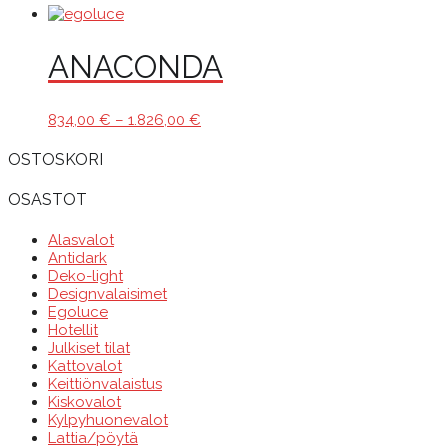
ANACONDA
Hintaluokka:
834,00
€
–
1.826,00
€
834,00 €
-
OSTOSKORI
1.826,00 €
OSASTOT
Alasvalot
Antidark
Deko-light
Designvalaisimet
Egoluce
Hotellit
Julkiset tilat
Kattovalot
Keittiönvalaistus
Kiskovalot
Kylpyhuonevalot
Lattia/pöytä