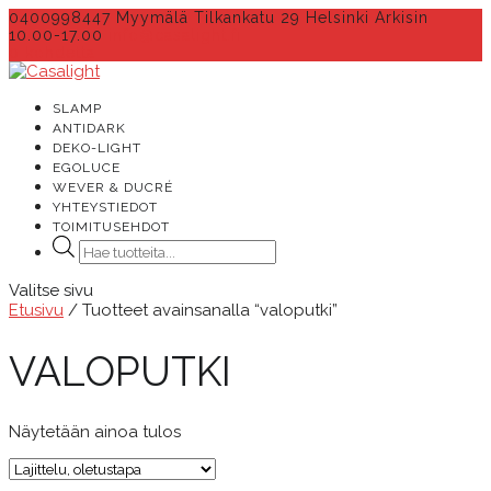
0400998447 Myymälä Tilkankatu 29 Helsinki Arkisin
10.00-17.00
info@casalight.fi
0 kohdetta
SLAMP
ANTIDARK
DEKO-LIGHT
EGOLUCE
WEVER & DUCRÉ
YHTEYSTIEDOT
TOIMITUSEHDOT
Products
search
Valitse sivu
Etusivu
/ Tuotteet avainsanalla “valoputki”
VALOPUTKI
Näytetään ainoa tulos