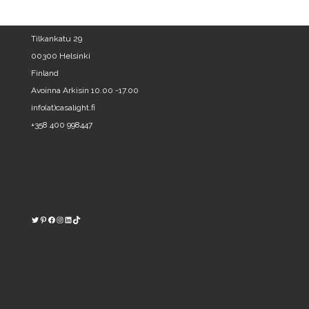
Tilkankatu 29
00300 Helsinki
Finland
Avoinna Arkisin 10.00 -17.00
info(at)casalight.fi
+358 400 998447
Twitter
Pinterest
https://www.facebook.com/kodinvalaisin/
Instagram
LinkedIn
TikTok