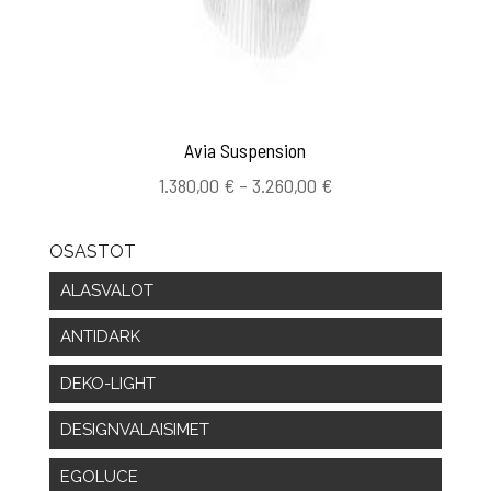
Avia Suspension
Hintaluokka:
1.380,00
€
–
3.260,00
€
1.380,00 €
-
OSASTOT
3.260,00 €
ALASVALOT
ANTIDARK
DEKO-LIGHT
DESIGNVALAISIMET
EGOLUCE