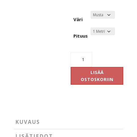
Väri
Pituus
Global
Gb
2
LISÄÄ
virtakisko
OSTOSKORIIN
määrä
KUVAUS
LISÄTIEDOT