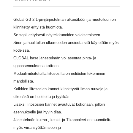
Global GB 2 1-piirijärjestelmän ulkonäköön ja muotoiluun on
kiinnitetty erityistä huomiota.
Se sopii erityisesti näyteikkunoiden valaisemiseen.
Siron ja huolitellun ulkomuodon ansiosta sitä käytetään myös
kodeissa.
GLOBAL base järjestelmän voi asentaa pinta- ja
uppoasennuksena kattoon .
Moduulimitoitetuilla liitososilla on neliöiden tekeminen
mahdollista.
Kaikkien liitososien kannet kiinnittyvät ilman ruuveja ja
ulkonäkö on huoliteltu ja tyylikäs.
Lisäksi liitososien kannet avautuvat kokonaan, jolloin
asennukselle jää hyvin tilaa.
Järjestelmän kulma-, keski- ja T-kappaleet on suunniteltu
myös virransyöttämiseen ja