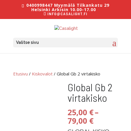
0400998447 Myymälä Tilkankatu 29
Helsinki Arkisin 10.00-17.00
INFO@CASALIGHT.FI
Valitse sivu
Etusivu
/
Kiskovalot
/ Global Gb 2 virtakisko
Global Gb 2
virtakisko
25,00
€
–
Hintaluok
79,00
€
25,00 €