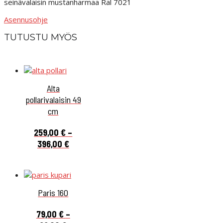
seinävalaisin mustanharmaa Ral 7021
Asennusohje
TUTUSTU MYÖS
Alta
pollarivalaisin 49
cm
259,00
€
–
Hintaluokka:
396,00
€
259,00 €
-
396,00 €
Paris 160
79,00
€
–