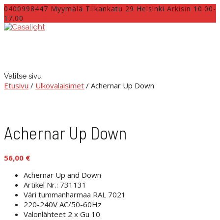
0400998447 Myymälä Tilkankatu 29 Helsinki Arkisin 10.00-
17.00
INFO@CASALIGHT.FI
Valitse sivu
Etusivu
/
Ulkovalaisimet
/ Achernar Up Down
Achernar Up Down
56,00
€
Achernar Up and Down
Artikel Nr.: 731131
Väri tummanharmaa RAL 7021
220-240V AC/50-60Hz
Valonlähteet 2 x Gu 10