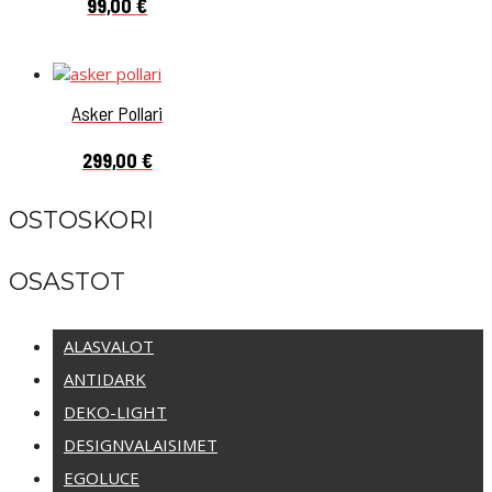
Hintaluokka:
99,00
€
79,00 €
-
99,00 €
Asker Pollari
299,00
€
OSTOSKORI
OSASTOT
ALASVALOT
ANTIDARK
DEKO-LIGHT
DESIGNVALAISIMET
EGOLUCE