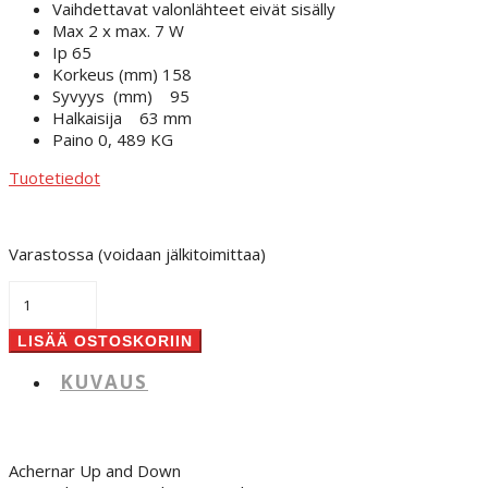
Vaihdettavat valonlähteet eivät sisälly
Max 2 x max. 7 W
Ip 65
Korkeus (mm)
158
Syvyys (mm)
95
Halkaisija
63 mm
Paino 0,
489 KG
Tuotetiedot
Varastossa (voidaan jälkitoimittaa)
Achernar
Up
Down
LISÄÄ OSTOSKORIIN
määrä
KUVAUS
Achernar Up and Down