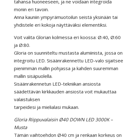
tahansa huoneeseen, ja ne voidaan integroida
monin eri tavoin.
Anna kauniin ympyrämuotoilun seistä yksinään tai
yhdistele eri kokoja näyttäväksi elementiksi.
Voit valita Glorian kolmessa eri koossa: Ø:40, Ø:60
ja Ø:80.
Gloria on suunniteltu mustasta alumiinista, jossa on
integroitu LED. Sisäänrakennettu LED-valo sijaitsee
pienimmän mallin pohjassa ja kahden suuremman
mallin sisäpuolella.
Sisäänrakennetun LED-tekniikan ansiosta
säädettävän kirkkauden ansiosta voit mukauttaa
valaistuksen
tarpeidesi ja mielialasi mukaan.
Gloria Riippuvalaisin Ø40 DOWN LED 3000K –
Musta
Tämän vaihtoehdon Ø40 cm ja renkaan korkeus on