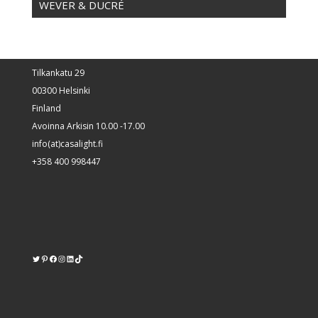
WEVER & DUCRÉ
Tilkankatu 29
00300 Helsinki
Finland
Avoinna Arkisin 10.00 -17.00
info(at)casalight.fi
+358 400 998447
Twitter
Pinterest
https://www.facebook.com/kodinvalaisin/
Instagram
LinkedIn
TikTok