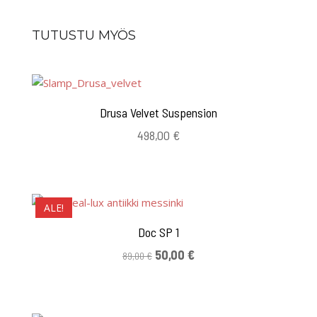
TUTUSTU MYÖS
Drusa Velvet Suspension
498,00
€
ALE!
Doc SP 1
Alkuperäinen
Nykyinen
50,00
€
89,00
€
hinta
hinta
oli:
on:
89,00 €.
50,00 €.