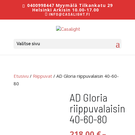
0400998447 Myymälä Tilkankatu 29
Helsinki Arkisin 10.00-17.00
INFO@CASALIGHT.FI
Valitse sivu
Etusivu
/
Riippuvat
/ AD Gloria riippuvalaisin 40-60-
80
AD Gloria
riippuvalaisin
40-60-80
218,00
€
–