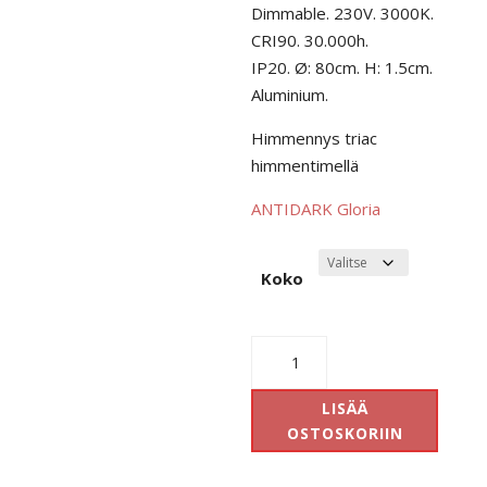
Dimmable. 230V. 3000K.
CRI90. 30.000h.
IP20. Ø: 80cm. H: 1.5cm.
Aluminium.
Himmennys triac
himmentimellä
ANTIDARK Gloria
Koko
AD
Gloria
riippuvalaisin
LISÄÄ
40-
OSTOSKORIIN
60-
80