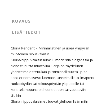
määrä
KUVAUS
LISÄTIEDOT
Gloria Pendant – Minimalistinen ja upea ympyrän
muotoinen riipusvalaisin.
Gloria-riippuvalaisin huokuu modernia eleganssia ja
hienostunutta muotoilua. Sarja on täydellinen
yhdistelmä estetiikkaa ja toiminnallisuutta, ja se
sopii erinomaisesti luomaan tunnelmallista ilmapiiriä
ruokapöydän tai kokouspöydän yläpuolelle tai
koristelamppuna olohuoneeseen tai vastaaviin
tiloihin.
Gloria-riippuvalaisimet tuovat ylellisen lisän mihin