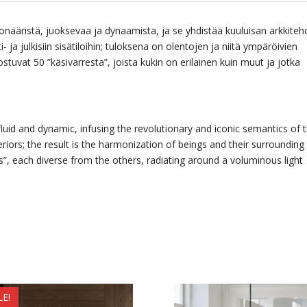
onääristä, juoksevaa ja dynaamista, ja se yhdistää kuuluisan arkkiteh
 ja julkisiin sisätiloihin; tuloksena on olentojen ja niitä ympäröivien
stuvat 50 ”käsivarresta”, joista kukin on erilainen kuin muut ja jotka
fluid and dynamic, infusing the revolutionary and iconic semantics of 
eriors; the result is the harmonization of beings and their surrounding
”, each diverse from the others, radiating around a voluminous light
LE!