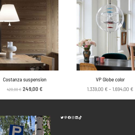
Costanza suspension
VP Globe color
Alkuperäinen
Nykyinen
249,00
€
1.339,00
€
–
1.694,00
€
420,00
€
hinta
hinta
oli:
on:
420,00 €.
249,00 €.
Twitter
Pinterest
https://www.facebook.com/kodinvalaisi
Instagram
LinkedIn
TikTok