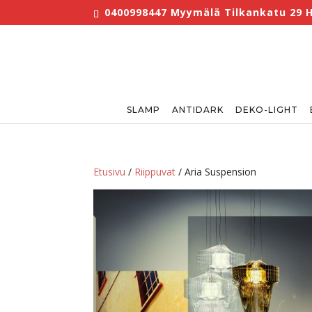
0400998447 Myymälä Tilkankatu 29 He
SLAMP
ANTIDARK
DEKO-LIGHT
Etusivu
/
Riippuvat
/ Aria Suspension