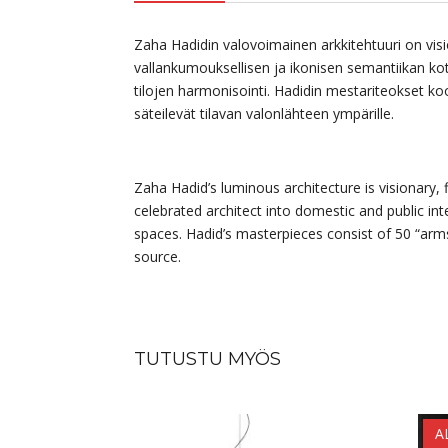
Zaha Hadidin valovoimainen arkkitehtuuri on visi
vallankumouksellisen ja ikonisen semantiikan koti-
tilojen harmonisointi. Hadidin mestariteokset koo
säteilevät tilavan valonlähteen ympärille.
Zaha Hadid’s luminous architecture is visionary, 
celebrated architect into domestic and public int
spaces. Hadid’s masterpieces consist of 50 “arms
source.
TUTUSTU MYÖS
A