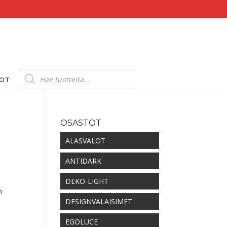
Products
search
DOT
OSASTOT
ALASVALOT
ANTIDARK
luokka:
00 €
DEKO-LIGHT
m
DESIGNVALAISIMET
00 €
EGOLUCE