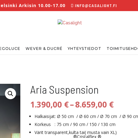
lsinki Arkisin 10.00-17.00
INFO@CASALIGHT.FI
EGOLUCE
WEVER & DUCRÉ
YHTEYSTIEDOT
TOIMITUSEH
Aria Suspension
Hinta
1.390,00
€
–
8.659,00
€
1.390,
-
Halkaisijat: Ø 50 cm / Ø 60 cm / Ø 70 cm / Ø 90 c
8.659,
Korkeus : 75 cm / 90 cm / 150 / 130 cm
Värit transparent,kulta tai( musta vain XL)
®Cristalflex ®