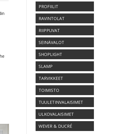
PROFIILIT
din
RAVINTOLAT
RIIPPUVAT
SEINÄVALOT
SHOPLIGHT
the
SLAMP
TARVIKKEET
TOIMISTO
TUULETINVALAISIMET
ULKOVALAISIMET
WEVER & DUCRÉ