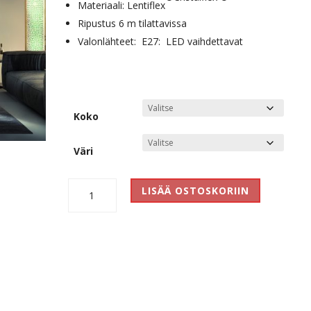
Materiaali: Lentiflex
Ripustus 6 m tilattavissa
Valonlähteet: E27: LED vaihdettavat
Koko
Väri
Aria
LISÄÄ OSTOSKORIIN
Suspension
määrä