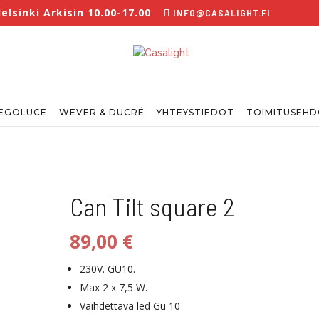
lsinki Arkisin 10.00-17.00
INFO@CASALIGHT.FI
EGOLUCE
WEVER & DUCRÉ
YHTEYSTIEDOT
TOIMITUSEH
Can Tilt square 2
89,00
€
230V. GU10.
Max 2 x 7,5 W.
Vaihdettava led Gu 10