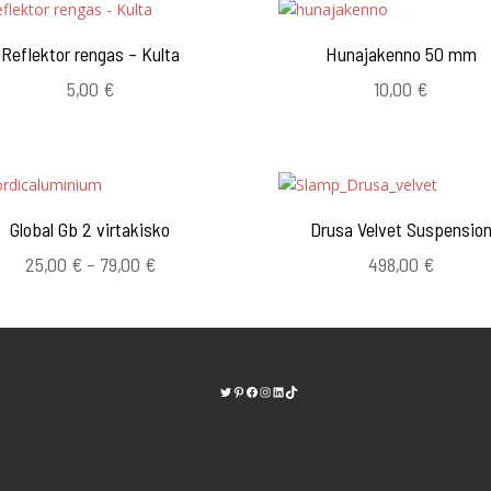
Reflektor rengas – Kulta
Hunajakenno 50 mm
5,00
€
10,00
€
Global Gb 2 virtakisko
Drusa Velvet Suspensio
Hintaluokka:
25,00
€
–
79,00
€
498,00
€
25,00 €
-
79,00 €
Twitter
Pinterest
https://www.facebook.com/kodinvalaisi
Instagram
LinkedIn
TikTok