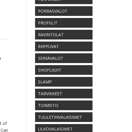
PORRASVALOT
PROFIILIT
RAVINTOLAT
RIIPPUVAT
a
SEINÄVALOT
SHOPLIGHT
SLAMP
TARVIKKEET
TOIMISTO
TUULETINVALAISIMET
t of
ULKOVALAISIMET
e Can