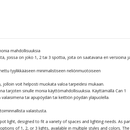
2
määrä
 monia mahdollisuuksia
, joissa on joko 1, 2 tai 3 spottia, joita on saatavana eri versioina j
ennettu tyylikkääseen minimalistiseen neliönmuotoiseen
, jolloin voit helposti muokata valoa tarpeidesi mukaan.
ena tarjoten sinulle monia käyttömahdollisuuksia. Käyttämällä Can 1
valaisimena tai apupöydän tai keittiön pöydän yläpuolella.
toiminnallista valaistusta.
spot light, designed to fit a variety of spaces and lighting needs. As par
 options of 1, 2, or 3 lights, available in multiple styles and colors. Th