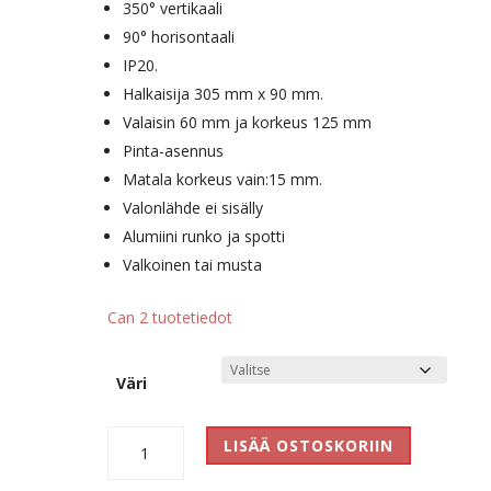
350° vertikaali
90° horisontaali
IP20.
Halkaisija 305 mm x 90 mm.
Valaisin 60 mm ja korkeus 125 mm
Pinta-asennus
Matala korkeus vain:15 mm.
Valonlähde ei sisälly
Alumiini runko ja spotti
Valkoinen tai musta
Can 2 tuotetiedot
Väri
Can
LISÄÄ OSTOSKORIIN
Tilt
square