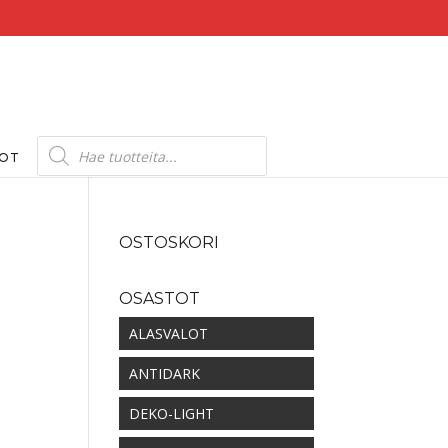
Products
search
DOT
OSTOSKORI
OSASTOT
ALASVALOT
ANTIDARK
DEKO-LIGHT