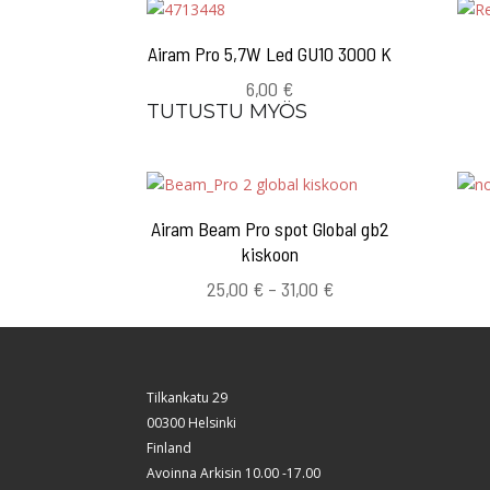
Airam Pro 5,7W Led GU10 3000 K
6,00
€
TUTUSTU MYÖS
Airam Beam Pro spot Global gb2
kiskoon
Hintaluokka:
25,00
€
–
31,00
€
25,00 €
-
31,00 €
Tilkankatu 29
00300 Helsinki
Finland
Avoinna Arkisin 10.00 -17.00