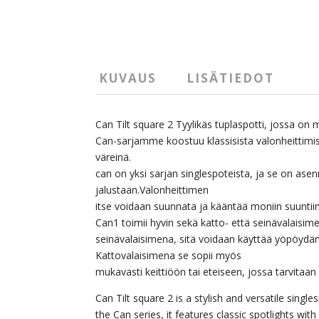
KUVAUS
LISÄTIEDOT
Can Tilt square 2 Tyylikäs tuplaspotti, jossa on
Can-sarjamme koostuu klassisista valonheittimistä
väreinä.
can on yksi sarjan singlespoteista, ja se on as
jalustaan.Valonheittimen
itse voidaan suunnata ja kääntää moniin suuntiin
Can1 toimii hyvin sekä katto- että seinävalaisim
seinävalaisimena, sitä voidaan käyttää yöpöydän 
Kattovalaisimena se sopii myös
mukavasti keittiöön tai eteiseen, jossa tarvitaan 
Can Tilt square 2 is a stylish and versatile single
the Can series, it features classic spotlights with