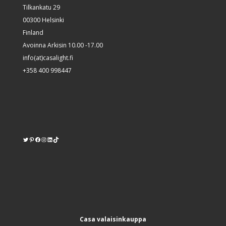
Tilkankatu 29
00300 Helsinki
Finland
Avoinna Arkisin 10.00 -17.00
info(at)casalight.fi
+358 400 998447
Twitter
Pinterest
https://www.facebook.com/kodinvalaisin/
Instagram
LinkedIn
TikTok
Casa valaisinkauppa