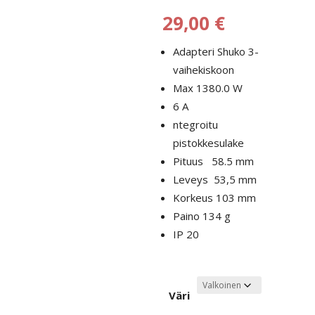
29,00
€
Adapteri Shuko 3-
vaihekiskoon
Max 1380.0 W
6 A
ntegroitu
pistokkesulake
Pituus 58.5 mm
Leveys 53,5 mm
Korkeus 103 mm
Paino 134 g
IP 20
Väri