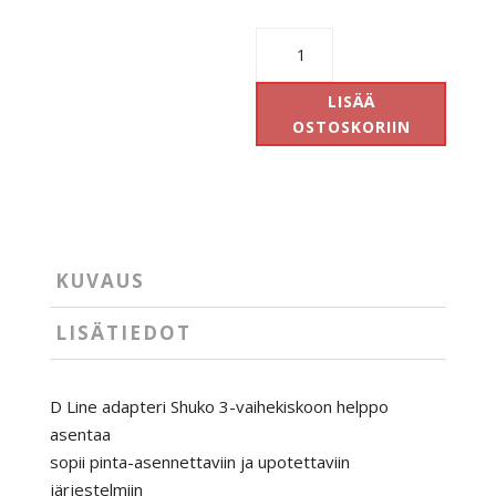
D
Line
adapteri
LISÄÄ
Shuko
OSTOSKORIIN
3-
vaihekiskoon
määrä
KUVAUS
LISÄTIEDOT
D Line adapteri Shuko 3-vaihekiskoon helppo
asentaa
sopii pinta-asennettaviin ja upotettaviin
järjestelmiin