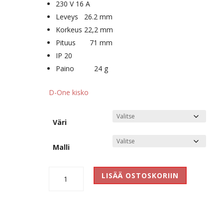
230 V 16 A
Leveys 26.2 mm
Korkeus 22,2 mm
Pituus 71 mm
IP 20
Paino 24 g
D-One kisko
Väri
Malli
One
LISÄÄ OSTOSKORIIN
päätysyöttö
määrä