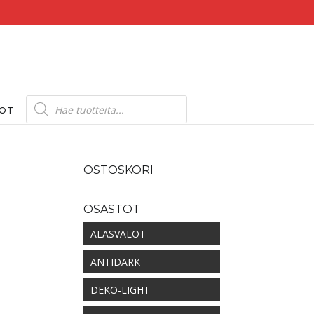
Products
search
DOT
OSTOSKORI
OSASTOT
ALASVALOT
ANTIDARK
DEKO-LIGHT