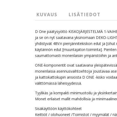
KUVAUS
LISÄTIEDOT
D One päätysyöttö KISKOJÄRJESTELMÄ 1-VAIHE 23
ja se on nyt saatavana yksinomaan DEKO-LIGHTilt
yhdistyvät 48V:n pienjännitekiskon edut ja [ohut 
käytännön edut [muuntajaton toiminta]. Pienten
saumattomasti monenlaisiin ympäristöihin ja ant
ONE-komponentit ovat saatavana yleispätevissä v
monenlaisia asennusvaihtoehtoja joustavaa asen
ja kattokattokupin ansiosta D ONE -kisko voidaan
välittömässä läheisyydessä.
Tyylikäs ja kompakti minimuotoilu ja yksinkerta
Monet erilaiset mallit mahdollisia ja minimaali
Sisäkäyttöön käyttökohteet
Keittiöt / olohuoneet /Toimistot / myymälät / nä