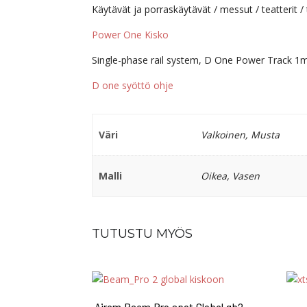
Käytävät ja porraskäytävät / messut / teatterit 
Power One Kisko
Single-phase rail system, D One Power Track 1m
D one syöttö ohje
Väri
Valkoinen, Musta
Malli
Oikea, Vasen
TUTUSTU MYÖS
Airam Beam Pro spot Global gb2