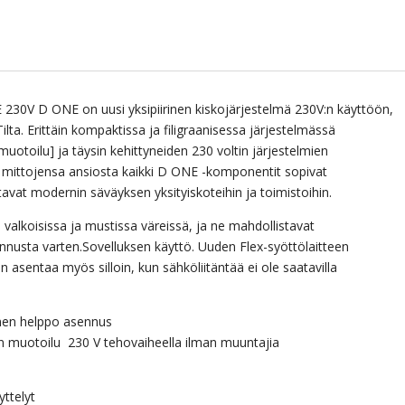
0V D ONE on uusi yksipiirinen kiskojärjestelmä 230V:n käyttöön,
a. Erittäin kompaktissa ja filigraanisessa järjestelmässä
muotoilu] ja täysin kehittyneiden 230 voltin järjestelmien
 mittojensa ansiosta kaikki D ONE -komponentit sopivat
avat modernin säväyksen yksityiskoteihin ja toimistoihin.
alkoisissa ja mustissa väreissä, ja ne mahdollistavat
nusta varten.Sovelluksen käyttö. Uuden Flex-syöttölaitteen
 asentaa myös silloin, kun sähköliitäntää ei ole saatavilla
inen helppo asennus
nen muotoilu 230 V tehovaiheella ilman muuntajia
yttelyt