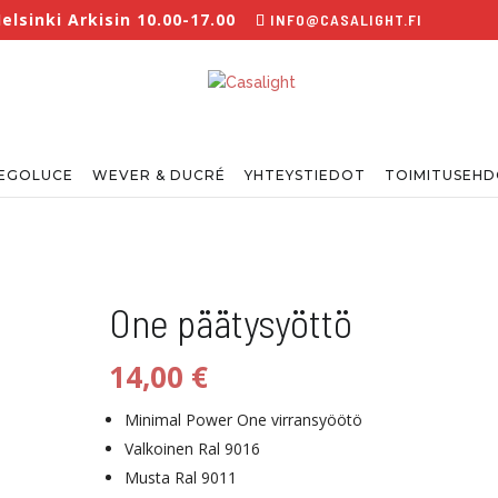
lsinki Arkisin 10.00-17.00
INFO@CASALIGHT.FI
EGOLUCE
WEVER & DUCRÉ
YHTEYSTIEDOT
TOIMITUSEH
One päätysyöttö
14,00
€
Minimal Power One virransyöötö
Valkoinen Ral 9016
Musta Ral 9011