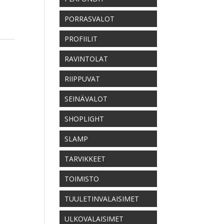
PORRASVALOT
PROFIILIT
RAVINTOLAT
RIIPPUVAT
SEINÄVALOT
SHOPLIGHT
SLAMP
TARVIKKEET
TOIMISTO
TUULETINVALAISIMET
ULKOVALAISIMET