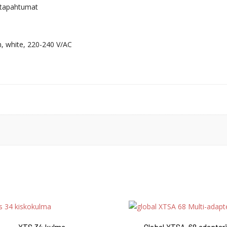
/ tapahtumat
, white, 220-240 V/AC
XTS 34 kulma
Global XTSA-68 adapteri