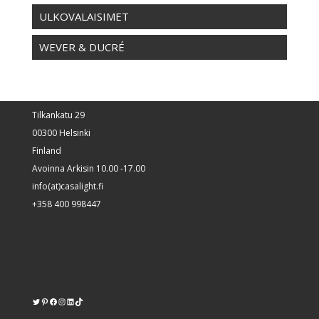
ULKOVALAISIMET
WEVER & DUCRÉ
Tilkankatu 29
00300 Helsinki
Finland
Avoinna Arkisin 10.00 -17.00
info(at)casalight.fi
+358 400 998447
Twitter
Pinterest
https://www.facebook.com/kodinvalaisin/
Instagram
LinkedIn
TikTok