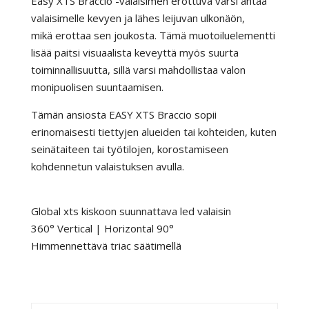
Easy XTS Braccio -valaisimen erottuva varsi antaa
valaisimelle kevyen ja lähes leijuvan ulkonäön,
mikä erottaa sen joukosta. Tämä muotoiluelementti
lisää paitsi visuaalista keveyttä myös suurta
toiminnallisuutta, sillä varsi mahdollistaa valon
monipuolisen suuntaamisen.
Tämän ansiosta EASY XTS Braccio sopii
erinomaisesti tiettyjen alueiden tai kohteiden, kuten
seinätaiteen tai työtilojen, korostamiseen
kohdennetun valaistuksen avulla.
Global xts kiskoon suunnattava led valaisin
360° Vertical | Horizontal 90°
Himmennettävä triac säätimellä