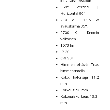
ledvalaisin kiskoon
360° Vertical |
Horizontal 90°
230 V 13,6 W
avauskulma 35°.
2700 K lämmin
valkoinen
1073 lm
IP 20
CRI 90+
Himmennettävä Triac
himmentimellä
Koko: halkaisija 11,2
mm
Korkeus: 90 mm
Kokonaiskorkeus 13,3
mm