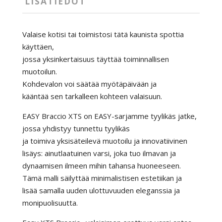
LISÄTIEDOT
Valaise kotisi tai toimistosi tätä kaunista spottia
käyttäen,
jossa yksinkertaisuus täyttää toiminnallisen
muotoilun.
Kohdevalon voi säätää myötäpäivään ja
kääntää sen tarkalleen kohteen valaisuun.
EASY Braccio XTS on EASY-sarjamme tyylikäs jatke,
jossa yhdistyy tunnettu tyylikäs
ja toimiva yksisäteilevä muotoilu ja innovatiivinen
lisäys: ainutlaatuinen varsi, joka tuo ilmavan ja
dynaamisen ilmeen mihin tahansa huoneeseen.
Tämä malli säilyttää minimalistisen estetiikan ja
lisää samalla uuden ulottuvuuden eleganssia ja
monipuolisuutta.