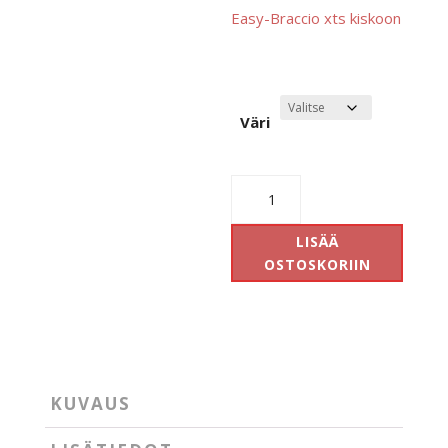
Easy-Braccio xts kiskoon
Väri
Easy
Braccio
XTS
LISÄÄ
määrä
OSTOSKORIIN
KUVAUS