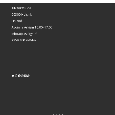
Tilkankatu 29
00300 Helsinki
Finland
Avoinna Arkisin 10.00 -17.00
info(at)casalight.fi
+358 400 998447
Twitter
Pinterest
https://www.facebook.com/kodinvalaisin/
Instagram
LinkedIn
TikTok