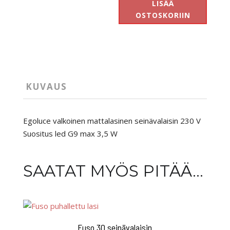
seinävalaisin
LISÄÄ
määrä
OSTOSKORIIN
KUVAUS
Egoluce valkoinen mattalasinen seinävalaisin 230 V
Suositus led G9 max 3,5 W
SAATAT MYÖS PITÄÄ...
Fuso 30 seinävalaisin