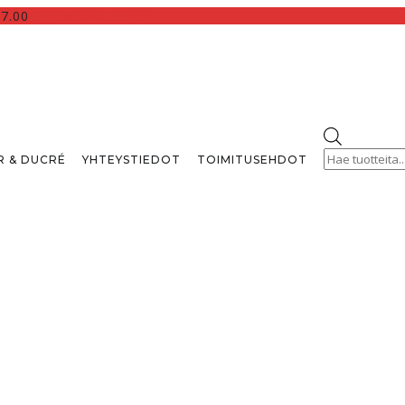
17.00
INFO@CASALIGHT.FI
Products
search
 & DUCRÉ
YHTEYSTIEDOT
TOIMITUSEHDOT