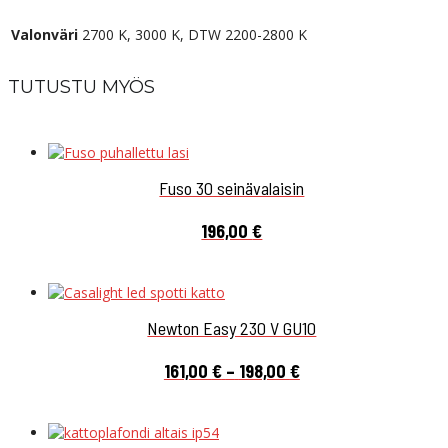
Valonväri
2700 K, 3000 K, DTW 2200-2800 K
TUTUSTU MYÖS
Fuso 30 seinävalaisin
196,00
€
Newton Easy 230 V GU10
Hintaluokka:
161,00
€
–
198,00
€
161,00 €
-
198,00 €