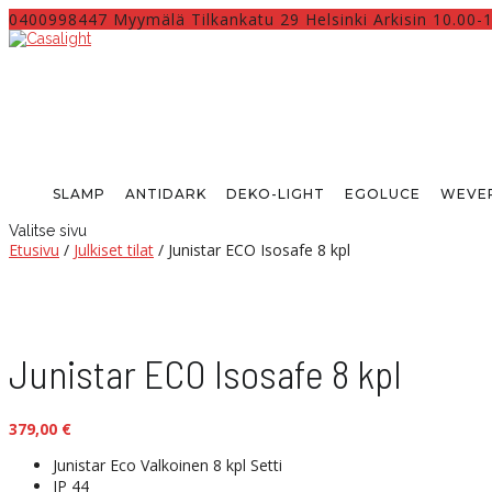
0400998447 Myymälä Tilkankatu 29 Helsinki Arkisin 10.00-
SLAMP
ANTIDARK
DEKO-LIGHT
EGOLUCE
WEVER
Valitse sivu
Etusivu
/
Julkiset tilat
/ Junistar ECO Isosafe 8 kpl
Junistar ECO Isosafe 8 kpl
379,00
€
Junistar Eco Valkoinen 8 kpl Setti
IP 44