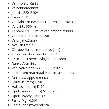
Värintoisto Ra 98
Vaihehimmennys
Jännite:220-240V
Teho: 6 W
Valolähteen tyyppi:LED (Ei vaihdettava)
Valovirta:550lm
Tehokkuus:69 lm/W Värilämpötila:3000K
Värintoistoindeksi:Ra 98
Valonjako:Suora
Avauskulma:42°
Ohjaus/ Vaihehimmennys (dali)
Suojausluokka:Luokka II SELV
IP 44 sopii myös kylpyhuoneeseen
Runko:Alumiinia
Väri: Valkoinen (RAL 9003, kiilto 25)
Suojuksen materiaali:Karkaistu suojalasi
Asennus: Uppoasennus,
Korkeus (mm) H:50
Halkaisija (mm) D:90
Upotusaukko (mm):68 cm- 83 cm
Upotussyvyys (mm):40
Paino (kg) :0.361
Saatavana myös musta