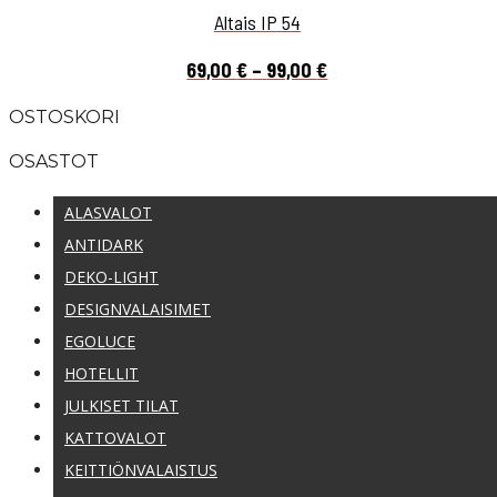
Altais IP 54
Hintaluokka:
69,00
€
–
99,00
€
69,00 €
OSTOSKORI
-
99,00 €
OSASTOT
ALASVALOT
ANTIDARK
DEKO-LIGHT
DESIGNVALAISIMET
EGOLUCE
HOTELLIT
JULKISET TILAT
KATTOVALOT
KEITTIÖNVALAISTUS