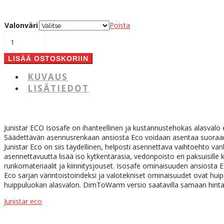
Valonväri
Poista
Junistar
ECO
Isosafe
LISÄÄ OSTOSKORIIN
8
kpl
KUVAUS
määrä
LISÄTIEDOT
Junistar ECO Isosafe on ihanteellinen ja kustannustehokas alasvalo
Säädettävän asennusrenkaan ansiosta Eco voidaan asentaa suoraan 6
Junistar Eco on siis täydellinen, helposti asennettava vaihtoehto v
asennettavuutta lisää iso kytkentärasia, vedonpoisto eri paksuisille
runkomateriaalit ja kiinnitysjouset. Isosafe ominaisuuden ansiosta 
Eco sarjan värintoistoindeksi ja valotekniset ominaisuudet ovat huip
huippuluokan alasvalon. DimToWarm versio saatavilla samaan hintaan
Junistar eco