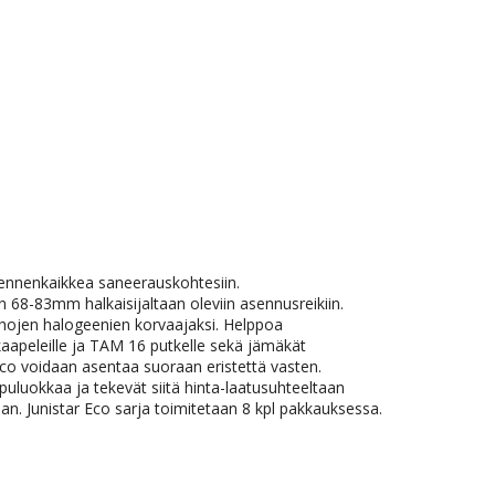
 ennenkaikkea saneerauskohtesiin.
8-83mm halkaisijaltaan oleviin asennusreikiin.
anhojen halogeenien korvaajaksi. Helppoa
 kaapeleille ja TAM 16 putkelle sekä jämäkät
Eco voidaan asentaa suoraan eristettä vasten.
puluokkaa ja tekevät siitä hinta-laatusuhteeltaan
. Junistar Eco sarja toimitetaan 8 kpl pakkauksessa.