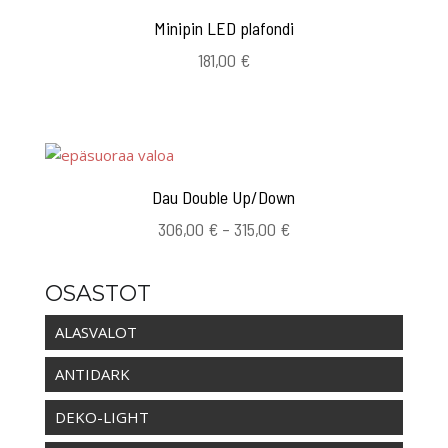
Minipin LED plafondi
181,00
€
Dau Double Up/Down
Hintaluokka:
306,00
€
–
315,00
€
306,00 €
-
OSASTOT
315,00 €
ALASVALOT
ANTIDARK
DEKO-LIGHT