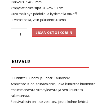
Korkeus 1400 mm
Ympyrät halkaisijat 20-25-30 cm
Uusi malli nyt johdolla ja kytkimellä on/off
Ei varastossa, vain jälkitoimituksena
Ambiente
LISÄÄ OSTOSKORIIN
K
määrä
KUVAUS
Suunnittelu Chors ja Piotr Kalinowski
Ambiente K on seinävalaisin, joka kiinnittää huomiota
ensimmäisestä silmäyksestä ja sen kauniista
rakenteista.
Seinävalaisin on itse veistos, jossa kolme lehteä