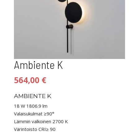
Ambiente K
564,00
€
AMBIENTE K
18 W 1806.9 lm
Valaisukulmat ≥90°
Lämmin valkoinen 2700 K
Värintoisto CRI≥ 90