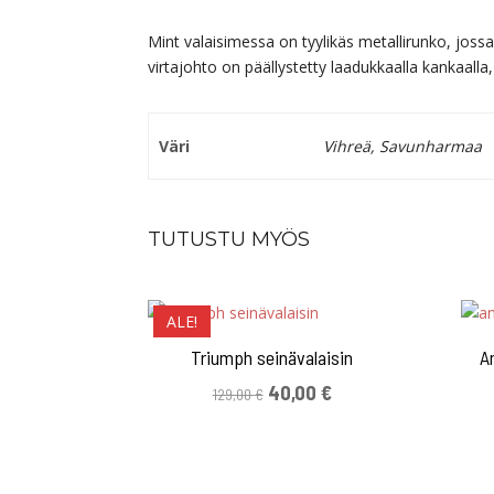
Mint valaisimessa on tyylikäs metallirunko, jossa
virtajohto on päällystetty laadukkaalla kankaalla,
Väri
Vihreä, Savunharmaa
TUTUSTU MYÖS
ALE!
Triumph seinävalaisin
A
Alkuperäinen
Nykyinen
40,00
€
129,00
€
hinta
hinta
oli:
on:
129,00 €.
40,00 €.