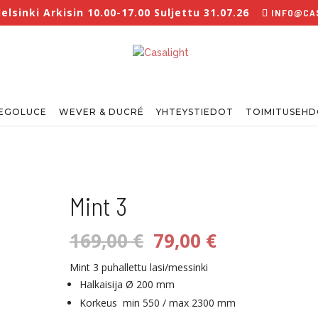
sinki Arkisin 10.00-17.00 Suljettu 31.07.26
INFO@CAS
EGOLUCE
WEVER & DUCRÉ
YHTEYSTIEDOT
TOIMITUSEH
Mint 3
Alkuperäinen
Nykyinen
169,00
€
79,00
€
hinta
hinta
oli:
on:
Mint 3 puhallettu lasi/messinki
169,00 €.
79,00 €.
Halkaisija Ø 200 mm
Korkeus min 550 / max 2300 mm