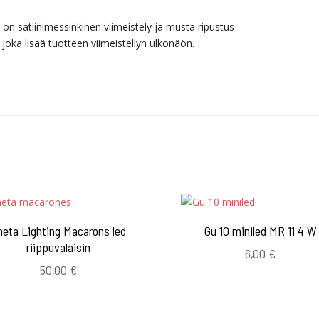
 on satiinimessinkinen viimeistely ja musta ripustus
 joka lisää tuotteen viimeistellyn ulkonäön.
neta Lighting Macarons led
Gu 10 miniled MR 11 4 W
riippuvalaisin
6,00
€
50,00
€