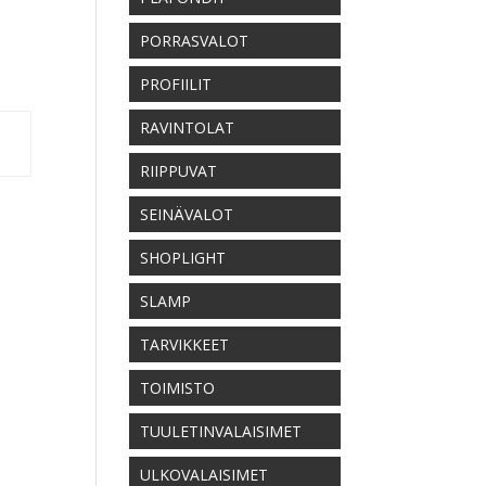
PORRASVALOT
PROFIILIT
RAVINTOLAT
RIIPPUVAT
SEINÄVALOT
SHOPLIGHT
SLAMP
TARVIKKEET
TOIMISTO
TUULETINVALAISIMET
ULKOVALAISIMET