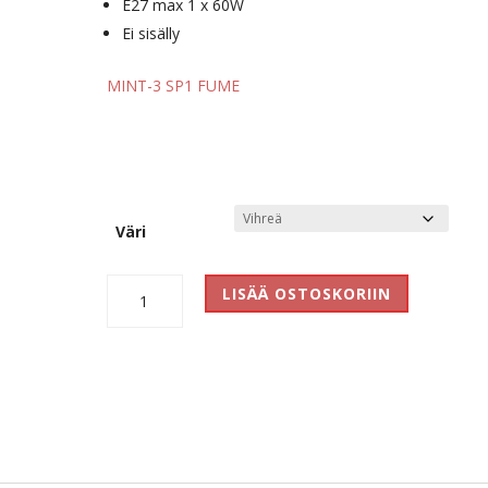
E27 max 1 x 60W
Ei sisälly
MINT-3 SP1 FUME
Väri
Mint
LISÄÄ OSTOSKORIIN
3
määrä