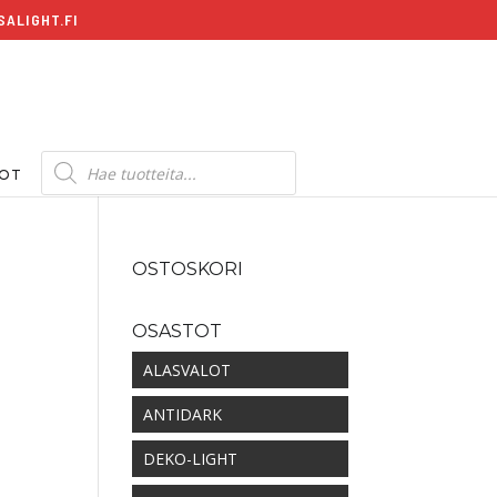
ALIGHT.FI
Products
search
DOT
OSTOSKORI
OSASTOT
ALASVALOT
ANTIDARK
DEKO-LIGHT