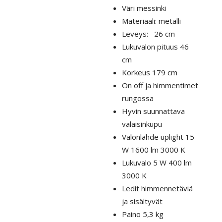
Väri messinki
Materiaali: metalli
Leveys: 26 cm
Lukuvalon pituus 46
cm
Korkeus 179 cm
On off ja himmentimet
rungossa
Hyvin suunnattava
valaisinkupu
Valonlähde uplight 15
W 1600 lm 3000 K
Lukuvalo 5 W 400 lm
3000 K
Ledit himmennetäviä
ja sisältyvät
Paino 5,3 kg