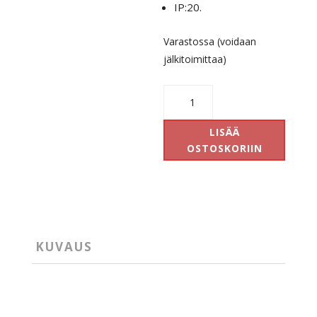
IP:20.
Varastossa (voidaan
jälkitoimittaa)
Nice
Uplight
Brass
LISÄÄ
määrä
OSTOSKORIIN
KUVAUS