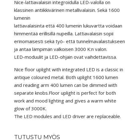
Nice-lattiavalaisin integroidulla LED-valolla on
klassinen antiikkivärinen metallivalaisin. Sekä 1600
lumenin
lattiavalaisinta että 400 lumenin lukuvartta voidaan
himmentää erillisillä nupeilla. Lattiavalaisin sopii
erinomaisesti sekä työ- että tunnelmavalaistukseen
ja antaa lämpimän valkoisen 3000 K:n valon.
LED-moduulit ja LED-ohjain ovat vaihdettavissa.
Nice floor uplight with integrated LED is a classic in
antique coloured metal. Both uplight 1600 lumen
and reading arm 400 lumen can be dimmed with
separate knobs.Floor uplight is perfect for both
work and mood lighting and gives a warm white
glow of 3000K.
The LED modules and LED driver are replaceable.
TUTUSTU MYÖS