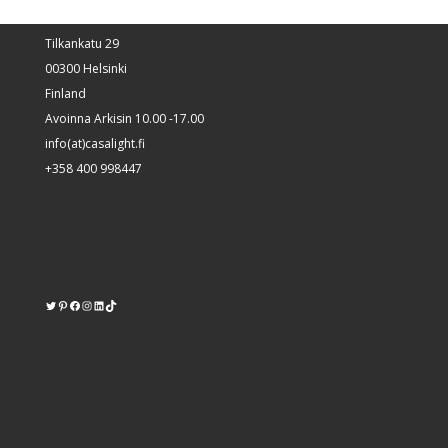
Tilkankatu 29
00300 Helsinki
Finland
Avoinna Arkisin 10.00 -17.00
info(at)casalight.fi
+358 400 998447
Twitter
Pinterest
https://www.facebook.com/kodinvalaisin/
Instagram
LinkedIn
TikTok