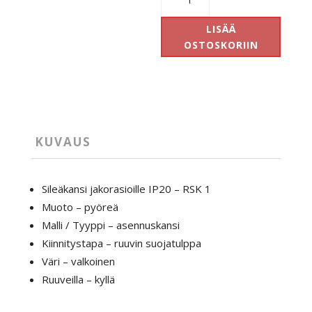
12
cm
LISÄÄ
jakorasiaan
OSTOSKORIIN
määrä
KUVAUS
Sileäkansi jakorasioille IP20 – RSK 1
Muoto – pyöreä
Malli / Tyyppi – asennuskansi
Kiinnitystapa – ruuvin suojatulppa
Väri – valkoinen
Ruuveilla – kyllä