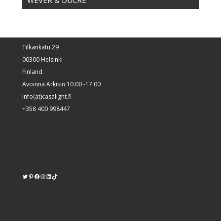
Tilkankatu 29
00300 Helsinki
Finland
Avoinna Arkisin 10.00 -17.00
info(at)casalight.fi
+358 400 998447
Twitter
Pinterest
https://www.facebook.com/kodinvalaisin/
Instagram
LinkedIn
TikTok