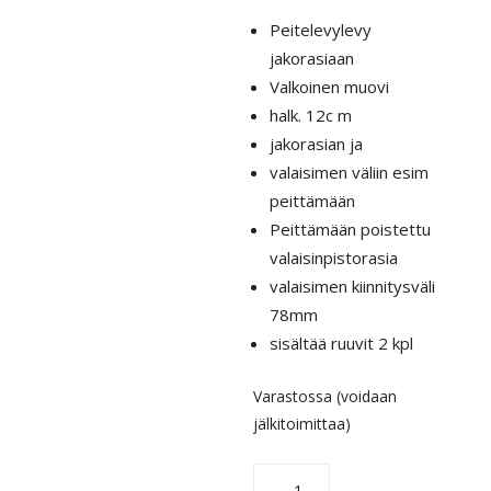
Peitelevylevy
jakorasiaan
Valkoinen muovi
halk. 12c m
jakorasian ja
valaisimen väliin esim
peittämään
Peittämään poistettu
valaisinpistorasia
valaisimen kiinnitysväli
78mm
sisältää ruuvit 2 kpl
Varastossa (voidaan
jälkitoimittaa)
Peitelevy