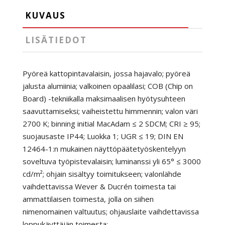
määrä
KUVAUS
LISÄTIEDOT
Pyöreä kattopintavalaisin, jossa hajavalo; pyöreä
jalusta alumiinia; valkoinen opaalilasi; COB (Chip on
Board) -tekniikalla maksimaalisen hyötysuhteen
saavuttamiseksi; vaiheistettu himmennin; valon väri
2700 K; binning initial MacAdam ≤ 2 SDCM; CRI ≥ 95;
suojausaste IP44; Luokka 1; UGR ≤ 19; DIN EN
12464-1:n mukainen näyttöpäätetyöskentelyyn
soveltuva työpistevalaisin; luminanssi yli 65° ≤ 3000
cd/m²; ohjain sisältyy toimitukseen; valonlähde
vaihdettavissa Wever & Ducrén toimesta tai
ammattilaisen toimesta, jolla on siihen
nimenomainen valtuutus; ohjauslaite vaihdettavissa
loppukäyttäjän toimesta;