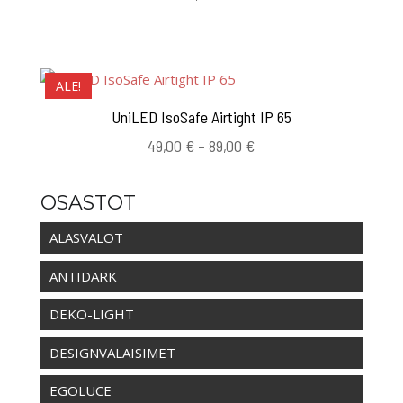
ALE!
UniLED IsoSafe Airtight IP 65
Hintaluokka:
49,00
€
–
89,00
€
49,00 €
-
OSASTOT
89,00 €
ALASVALOT
ANTIDARK
DEKO-LIGHT
DESIGNVALAISIMET
EGOLUCE