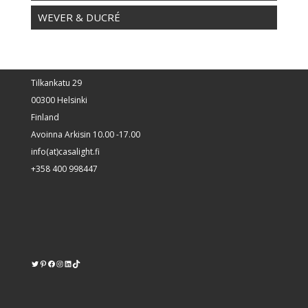
WEVER & DUCRÉ
Tilkankatu 29
00300 Helsinki
Finland
Avoinna Arkisin 10.00 -17.00
info(at)casalight.fi
+358 400 998447
Twitter
Pinterest
https://www.facebook.com/kodinvalaisin/
Instagram
LinkedIn
TikTok