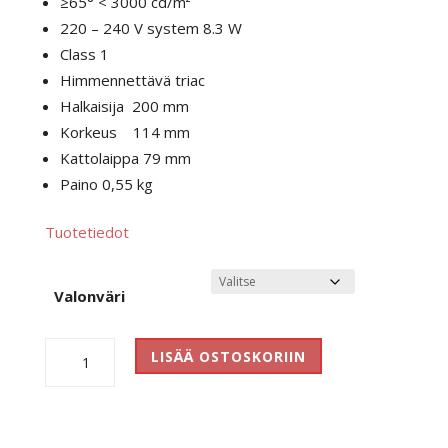
≥65° < 3000 cd/m²
220 – 240 V system 8.3 W
Class 1
Himmennettävä triac
Halkaisija 200 mm
Korkeus 114 mm
Kattolaippa 79 mm
Paino 0,55 kg
Tuotetiedot
Valonväri
PERLEZ
LISÄÄ OSTOSKORIIN
IP44
SURFACE
3.0