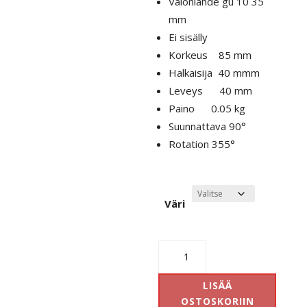
Valonlähde gu 10 35
mm
Ei sisälly
Korkeus 85 mm
Halkaisija 40 mmm
Leveys 40 mm
Paino 0.05 kg
Suunnattava 90°
Rotation 355°
Väri
Pillo
Global
gb
LISÄÄ
2
OSTOSKORIIN