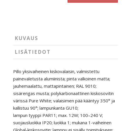
kiskoon
määrä
KUVAUS
LISÄTIEDOT
Pillo yksivaiheinen kiskovalaisin, valmistettu
painevaletusta alumiinista; pinta valkoinen matta;
jauhemaalattu, mattapintainen; RAL 9010;
sisärengas musta; polykarbonaattinen kiskosovitin
värissä Pure White; valaisimen pää kääntyy 350° ja
kallistuu 90°; lampunkanta GU10;
lampun tyyppi PAR11; max. 12W; 100–240 V;
suojausluokka IP20; luokka 1; mukana 1-vaiheinen
Global-kiskosovitin; lamppu ei sisälly toimitukseen;