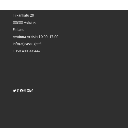
Tilkankatu 29
00300 Helsinki
Finland
Avoinna Arkisin 10.00 -17.00
info(at)casalight.fi
+358 400 998447
Twitter
Pinterest
https://www.facebook.com/kodinvalaisin/
Instagram
LinkedIn
TikTok