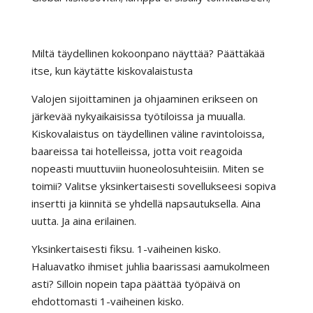
Miltä täydellinen kokoonpano näyttää? Päättäkää
itse, kun käytätte kiskovalaistusta
Valojen sijoittaminen ja ohjaaminen erikseen on
järkevää nykyaikaisissa työtiloissa ja muualla.
Kiskovalaistus on täydellinen väline ravintoloissa,
baareissa tai hotelleissa, jotta voit reagoida
nopeasti muuttuviin huoneolosuhteisiin. Miten se
toimii? Valitse yksinkertaisesti sovellukseesi sopiva
insertti ja kiinnitä se yhdellä napsautuksella. Aina
uutta. Ja aina erilainen.
Yksinkertaisesti fiksu. 1-vaiheinen kisko.
Haluavatko ihmiset juhlia baarissasi aamukolmeen
asti? Silloin nopein tapa päättää työpäivä on
ehdottomasti 1-vaiheinen kisko.