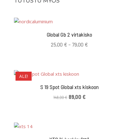
TUTUSTU MYÖS
Global Gb 2 virtakisko
Hintaluokka:
25,00
€
–
79,00
€
25,00 €
-
79,00 €
ALE!
S 19 Spot Global xts kiskoon
Alkuperäinen
Nykyinen
89,00
€
148,00
€
hinta
hinta
oli:
on:
148,00 €.
89,00 €.