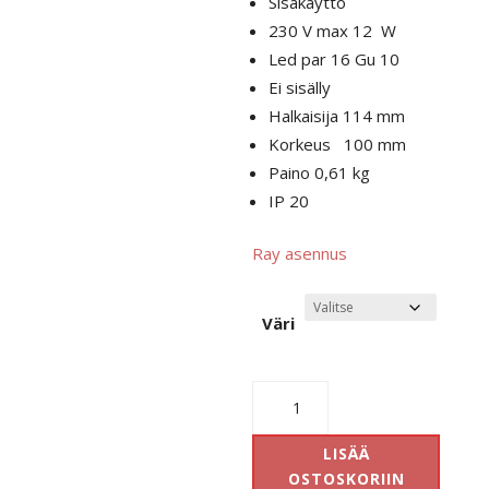
Sisäkäyttö
230 V max 12 W
Led par 16 Gu 10
Ei sisälly
Halkaisija 114 mm
Korkeus 100 mm
Paino 0,61 kg
IP 20
Ray asennus
Väri
RAY
1.0
PAR16
LISÄÄ
määrä
OSTOSKORIIN