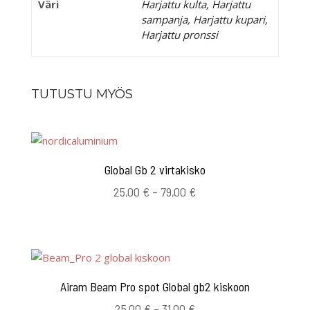
Väri
Harjattu kulta, Harjattu
sampanja, Harjattu kupari,
Harjattu pronssi
TUTUSTU MYÖS
Global Gb 2 virtakisko
Hintaluokka:
25,00
€
–
79,00
€
25,00 €
-
79,00 €
Airam Beam Pro spot Global gb2 kiskoon
Hintaluokka:
25,00
€
–
31,00
€