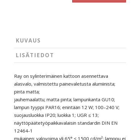
KUVAUS
LISÄTIEDOT
Ray on sylinterimäinen kattoon asennettava
alasvalo, valmistettu painevaletusta alumiinista;
pinta matta;
jauhemaalattu; matta pinta; lampunkanta GU10;
lampun tyyppi PAR16; enintään 12 W; 100–240 V;
suojausluokka IP20; luokka 1; UGR ≤ 13;
näyttöpäätetyöpaikkavalaisin standardin DIN EN
12464-1
mukainen; valovoima yli 65° ≤ 1500 cd/m²; lamppu ei