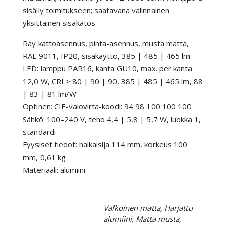
sisälly toimitukseen; saatavana valinnainen
yksittäinen sisäkatos
Ray kattoasennus, pinta-asennus, musta matta,
RAL 9011, IP20, sisäkäyttö, 385 | 485 | 465 lm
LED: lamppu PAR16, kanta GU10, max. per kanta
12,0 W, CRI ≥ 80 | 90 | 90, 385 | 485 | 465 lm, 88
| 83 | 81 lm/W
Optinen: CIE-valovirta-koodi: 94 98 100 100 100
Sähkö: 100–240 V, teho 4,4 | 5,8 | 5,7 W, luokka 1,
standardi
Fyysiset tiedot: halkaisija 114 mm, korkeus 100
mm, 0,61 kg
Materiaali: alumiini
Valkoinen matta, Harjattu
alumiini, Matta musta,