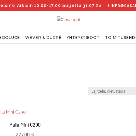
INFO@CASAL
inki Arkisin 10.00-17.00 Suljettu 31.07.26
EGOLUCE
WEVER & DUCRÉ
YHTEYSTIEDOT
TOIMITUSEH
Palla Mini C290
227,00
€