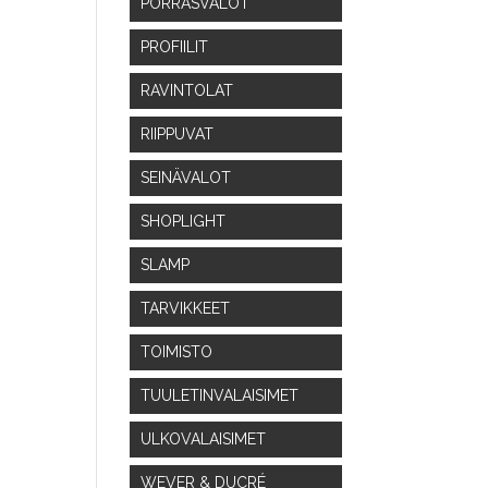
PORRASVALOT
PROFIILIT
RAVINTOLAT
RIIPPUVAT
SEINÄVALOT
SHOPLIGHT
SLAMP
TARVIKKEET
TOIMISTO
TUULETINVALAISIMET
ULKOVALAISIMET
WEVER & DUCRÉ