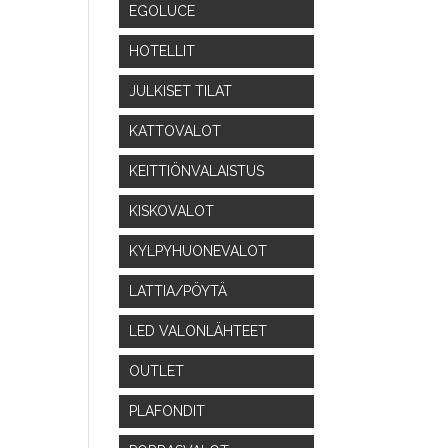
EGOLUCE
HOTELLIT
JULKISET TILAT
KATTOVALOT
KEITTIÖNVALAISTUS
KISKOVALOT
KYLPYHUONEVALOT
LATTIA/PÖYTÄ
LED VALONLÄHTEET
OUTLET
PLAFONDIT