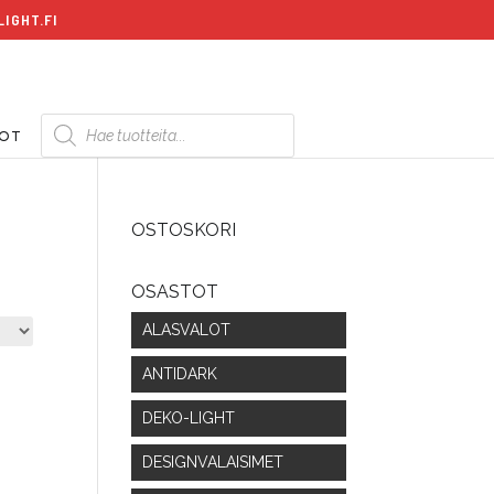
IGHT.FI
Products
search
DOT
OSTOSKORI
OSASTOT
ALASVALOT
ANTIDARK
DEKO-LIGHT
DESIGNVALAISIMET