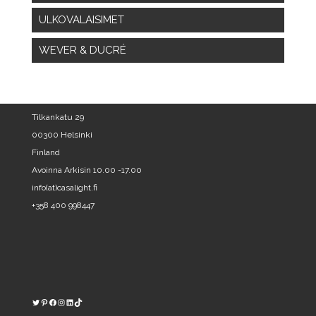
ULKOVALAISIMET
WEVER & DUCRÉ
Tilkankatu 29
00300 Helsinki
Finland
Avoinna Arkisin 10.00 -17.00
info(at)casalight.fi
+358 400 998447
Twitter
Pinterest
https://www.facebook.com/kodinvalaisin/
Instagram
LinkedIn
TikTok