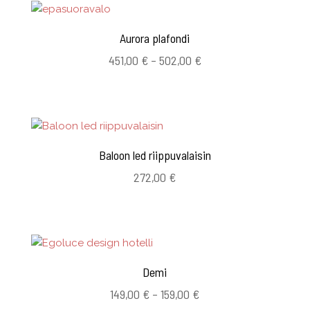
Aurora plafondi
Hintaluokka:
451,00
€
–
502,00
€
451,00 €
-
502,00 €
Baloon led riippuvalaisin
272,00
€
Demi
Hintaluokka:
149,00
€
–
159,00
€
149,00 €