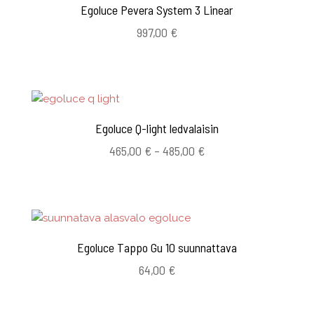
Egoluce Pevera System 3 Linear
997,00
€
Egoluce Q-light ledvalaisin
Hintaluokka:
465,00
€
–
485,00
€
465,00 €
-
485,00 €
Egoluce Tappo Gu 10 suunnattava
64,00
€