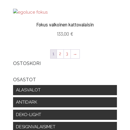
Fokus valkoinen kattovalaisin
133,00
€
1
2
3
→
OSTOSKORI
OSASTOT
ALASVALOT
ANTIDARK
DEKO-LIGHT
DESIGNVALAISIMET