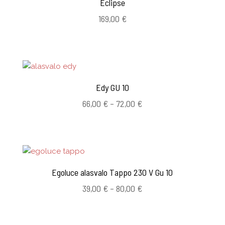
Eclipse
169,00
€
Edy GU 10
Hintaluokka:
66,00
€
–
72,00
€
66,00 €
-
72,00 €
Egoluce alasvalo Tappo 230 V Gu 10
Hintaluokka:
39,00
€
–
80,00
€
39,00 €
-
80,00 €