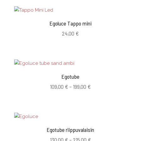
Egoluce Tappo mini
24,00
€
Egotube
Hintaluokka:
109,00
€
–
199,00
€
109,00 €
-
199,00 €
Egotube riippuvalaisin
Hintaluokka:
130,00
€
–
215,00
€