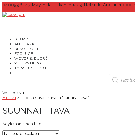
0400998447 Myymälä Tilkankatu 29 Helsinki Arkisin 10.00-
0 kohdetta
SLAMP
ANTIDARK
DEKO-LIGHT
EGOLUCE
WEVER & DUCRÉ
YHTEYSTIEDOT
TOIMITUSEHDOT
Products
search
Valitse sivu
Etusivu
/ Tuotteet avainsanalla “suunnatttava”
SUUNNATTTAVA
Näytetään ainoa tulos