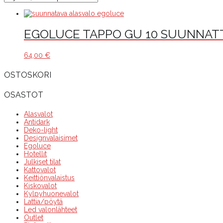
EGOLUCE TAPPO GU 10 SUUNNAT
64,00
€
OSTOSKORI
OSASTOT
Alasvalot
Antidark
Deko-light
Designvalaisimet
Egoluce
Hotellit
Julkiset tilat
Kattovalot
Keittiönvalaistus
Kiskovalot
Kylpyhuonevalot
Lattia/pöytä
Led valonlähteet
Outlet