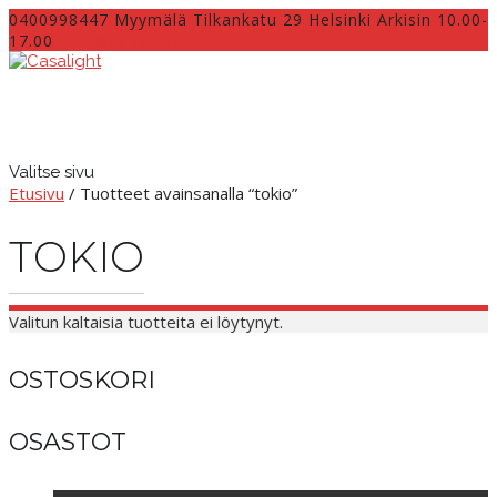
0400998447 Myymälä Tilkankatu 29 Helsinki Arkisin 10.00-
17.00
INFO@CASALIGHT.FI
Valitse sivu
Etusivu
/ Tuotteet avainsanalla “tokio”
TOKIO
Valitun kaltaisia tuotteita ei löytynyt.
OSTOSKORI
OSASTOT