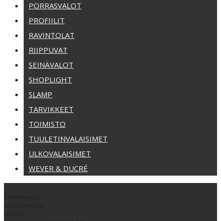
PORRASVALOT
PROFIILIT
RAVINTOLAT
RIIPPUVAT
SEINÄVALOT
SHOPLIGHT
SLAMP
TARVIKKEET
TOIMISTO
TUULETINVALAISIMET
ULKOVALAISIMET
WEVER & DUCRÉ
Tilkankatu 29
00300 Helsinki
Finland