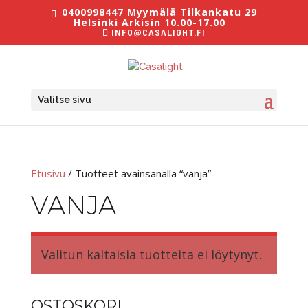
0400998447 Myymälä Tilkankatu 29
Helsinki Arkisin 10.00-17.00
INFO@CASALIGHT.FI
Valitse sivu
Etusivu
/ Tuotteet avainsanalla “vanja”
VANJA
Valitun kaltaisia tuotteita ei löytynyt.
OSTOSKORI