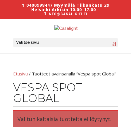
0400998447 Myymälä Tilkankatu 29
Helsinki Arkisin 10.00-17.00
INFO@CASALIGHT.FI
Valitse sivu
Etusivu
/ Tuotteet avainsanalla “Vespa spot Global”
VESPA SPOT
GLOBAL
Valitun kaltaisia tuotteita ei löytynyt.