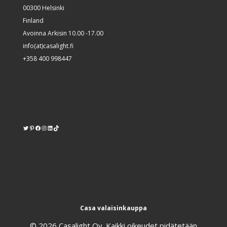
00300 Helsinki
Finland
Avoinna Arkisin 10.00 -17.00
info(at)casalight.fi
+358 400 998447
Twitter
Pinterest
https://www.facebook.com/kodinvalaisin/
Instagram
LinkedIn
TikTok
Casa valaisinkauppa
© 2026 Casalight Oy. Kaikki oikeudet pidätetään