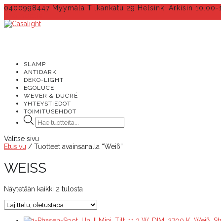
0400998447 Myymälä Tilkankatu 29 Helsinki Arkisin 10.00-
0 kohdetta
SLAMP
ANTIDARK
DEKO-LIGHT
EGOLUCE
WEVER & DUCRÉ
YHTEYSTIEDOT
TOIMITUSEHDOT
Products
search
Valitse sivu
Etusivu
/ Tuotteet avainsanalla “Weiß”
WEISS
Näytetään kaikki 2 tulosta