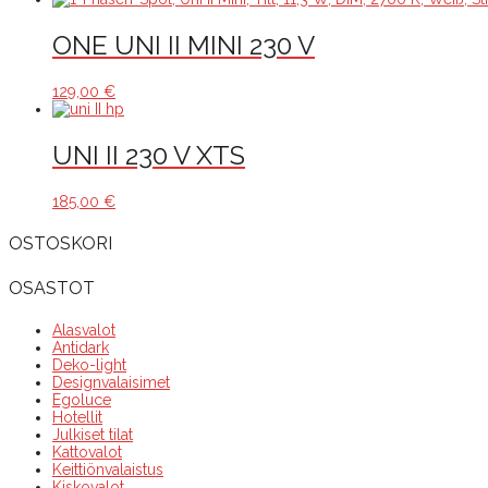
ONE UNI II MINI 230 V
129,00
€
UNI II 230 V XTS
185,00
€
OSTOSKORI
OSASTOT
Alasvalot
Antidark
Deko-light
Designvalaisimet
Egoluce
Hotellit
Julkiset tilat
Kattovalot
Keittiönvalaistus
Kiskovalot