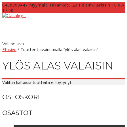
0400998447 Myymälä Tilkankatu 29 Helsinki Arkisin 10.00-
17.00
INFO@CASALIGHT.FI
Valitse sivu
Etusivu
/ Tuotteet avainsanalla “ylös alas valaisin”
YLÖS ALAS VALAISIN
Valitun kaltaisia tuotteita ei löytynyt.
OSTOSKORI
OSASTOT