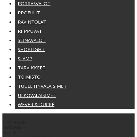
PORRASVALOT
PROFIILIT
RAVINTOLAT
RIIPPUVAT
SEINÄVALOT
SHOPLIGHT
SLAMP
TARVIKKEET
TOIMISTO
TUULETINVALAISIMET
ULKOVALAISIMET
WEVER & DUCRÉ
Tilkankatu 29
00300 Helsinki
Finland