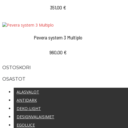
351,00
€
Pevera system 3 Multiplo
960,00
€
OSTOSKORI
OSASTOT
ALASVALOT
ANTIDARK
DEKO-LIGHT
DESIGNVALAISIMET
EGOLUCE