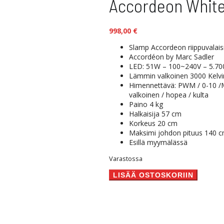
Accordeon White 
998,00
€
Slamp Accordeon riippuvalais
Accordéon
by Marc Sadler
LED: 51W – 100~240V – 5.7
Lämmin valkoinen 3000 Kelvi
Himennettävä: PWM / 0-10 /Ma
valkoinen / hopea / kulta
Paino 4 kg
Halkaisija 57 cm
Korkeus 20 cm
Maksimi johdon pituus 140 
Esillä myymälässä
Varastossa
Accordeon
LISÄÄ OSTOSKORIIN
White
riippuvalaisin
määrä