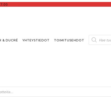
17.00
INFO@CASALIGHT.FI
Products
search
 & DUCRÉ
YHTEYSTIEDOT
TOIMITUSEHDOT