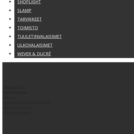
SHOPLIGHT
SLAMP
TARVIKKEET
TOIMISTO
TUULETINVALAISIMET
ULKOVALAISIMET
WEVER & DUCRÉ
Tilkankatu 29
00300 Helsinki
Finland
Avoinna Arkisin 10.00 -17.00
info(at)casalight.fi
+358 400 998447