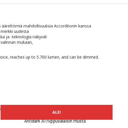
n äärettömiä mahdollisuuksia Accordèonin kanssa
merkki uudesta
kka ja -teknologia näkyvät
a valinnan mukaan,
hoice, reaches up to 5.700 lumen, and can be dimmed.
ALE!
Antidark A1 riippuvalaisin musta