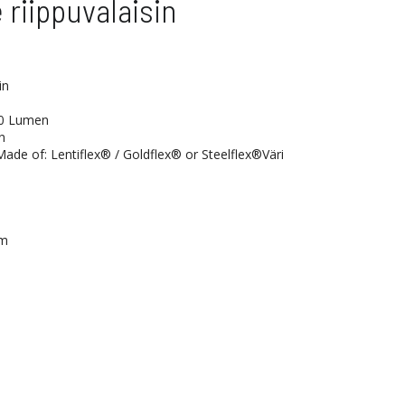
riippuvalaisin
in
00 Lumen
n
de of: Lentiflex® / Goldflex® or Steelflex®Väri
cm