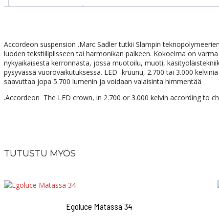
Accordeon suspension .Marc Sadler tutkii Slampin teknopolymeerie
luoden tekstiiliplisseen tai harmonikan palkeen.
Kokoelma on varma 
nykyaikaisesta kerronnasta, jossa muotoilu, muoti, käsityöläisteknii
pysyvässä vuorovaikutuksessa.
LED -kruunu, 2.700 tai 3.000 kelvini
saavuttaa jopa 5.700 lumenin ja voidaan valaisinta himmentää
.Accordeon The LED crown, in 2.700 or 3.000 kelvin according to c
TUTUSTU MYÖS
Egoluce Matassa 34