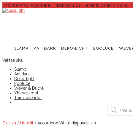
0400998447 Myymälä Tilkankatu 29 Helsinki Arkisin 10.00-
SLAMP
ANTIDARK
DEKO-LIGHT
EGOLUCE
WEVER
Valitse sivu
Slamp
Antidark
Deko-light
Egoluce
Wever & Ducré
Yhteystiedot
Toimitusehdot
Products
search
Etusivu
/
Hotellit
/ Accordeon White riippuvalaisin