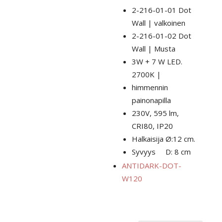
2-216-01-01 Dot
Wall | valkoinen
2-216-01-02 Dot
Wall | Musta
3W + 7 W LED.
2700K |
himmennin
painonapilla
230V, 595 lm,
CRI80, IP20
Halkaisija Ø:12 cm.
Syvyys D: 8 cm
ANTIDARK-DOT-
W120