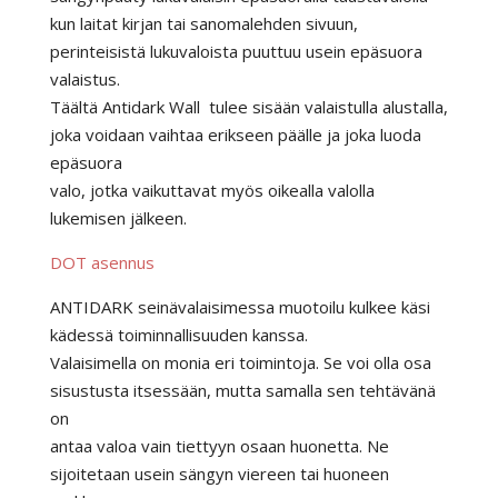
kun laitat kirjan tai sanomalehden sivuun,
perinteisistä lukuvaloista puuttuu usein epäsuora
valaistus.
Täältä Antidark Wall tulee sisään valaistulla alustalla,
joka voidaan vaihtaa erikseen päälle ja joka luoda
epäsuora
valo, jotka vaikuttavat myös oikealla valolla
lukemisen jälkeen.
DOT asennus
ANTIDARK seinävalaisimessa muotoilu kulkee käsi
kädessä toiminnallisuuden kanssa.
Valaisimella on monia eri toimintoja. Se voi olla osa
sisustusta itsessään, mutta samalla sen tehtävänä
on
antaa valoa vain tiettyyn osaan huonetta. Ne
sijoitetaan usein sängyn viereen tai huoneen