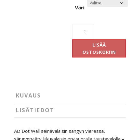
Väri
Ad
Dot
wall
LISÄÄ
määrä
OSTOSKORIIN
KUVAUS
LISÄTIEDOT
AD Dot Wall seinävalaisin sängyn vieressä,
sängynpääty lukuvalaisin epäsuoralla taustavalolla –