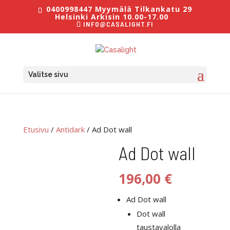
0400998447 Myymälä Tilkankatu 29
Helsinki Arkisin 10.00-17.00
INFO@CASALIGHT.FI
Valitse sivu
Etusivu
/
Antidark
/ Ad Dot wall
Ad Dot wall
196,00
€
Ad Dot wall
Dot wall
taustavalolla