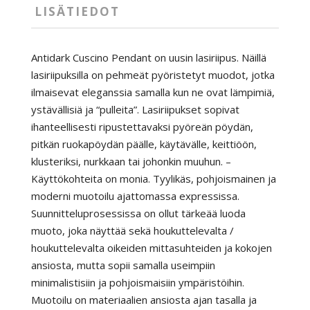
LISÄTIEDOT
Antidark Cuscino Pendant on uusin lasiriipus. Näillä
lasiriipuksilla on pehmeät pyöristetyt muodot, jotka
ilmaisevat eleganssia samalla kun ne ovat lämpimiä,
ystävällisiä ja “pulleita”. Lasiriipukset sopivat
ihanteellisesti ripustettavaksi pyöreän pöydän,
pitkän ruokapöydän päälle, käytävälle, keittiöön,
klusteriksi, nurkkaan tai johonkin muuhun. –
Käyttökohteita on monia. Tyylikäs, pohjoismainen ja
moderni muotoilu ajattomassa expressissa.
Suunnitteluprosessissa on ollut tärkeää luoda
muoto, joka näyttää sekä houkuttelevalta /
houkuttelevalta oikeiden mittasuhteiden ja kokojen
ansiosta, mutta sopii samalla useimpiin
minimalistisiin ja pohjoismaisiin ympäristöihin.
Muotoilu on materiaalien ansiosta ajan tasalla ja