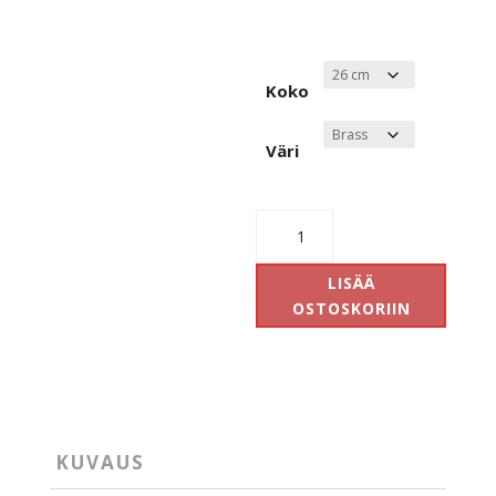
Koko
Väri
Antidark
Cuscino
riippuvalaisin
LISÄÄ
määrä
OSTOSKORIIN
KUVAUS