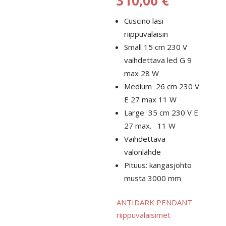
310,00
€
184,00 €
Cuscino lasi
-
riippuvalaisin
310,00 €
Small 15 cm 230 V
vaihdettava led G 9
max 28 W
Medium 26 cm 230 V
E 27 max 11 W
Large 35 cm 230 V E
27 max. 11 W
Vaihdettava
valonlähde
Pituus: kangasjohto
musta 3000 mm
ANTIDARK PENDANT
riippuvalaisimet