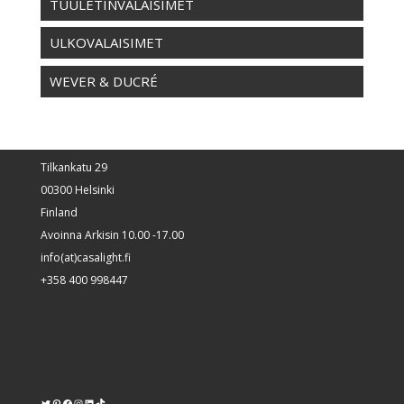
TUULETINVALAISIMET
ULKOVALAISIMET
WEVER & DUCRÉ
Tilkankatu 29
00300 Helsinki
Finland
Avoinna Arkisin 10.00 -17.00
info(at)casalight.fi
+358 400 998447
Twitter
Pinterest
https://www.facebook.com/kodinvalaisin/
Instagram
LinkedIn
TikTok