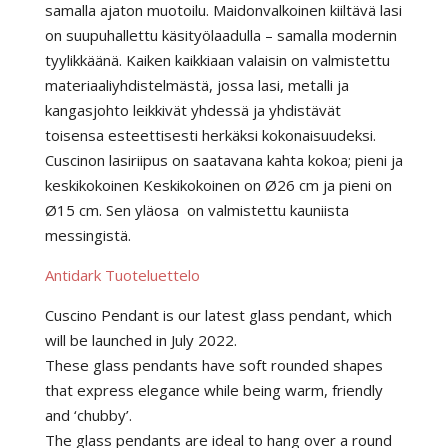
samalla ajaton muotoilu. Maidonvalkoinen kiiltävä lasi
on suupuhallettu käsityölaadulla – samalla modernin
tyylikkäänä. Kaiken kaikkiaan valaisin on valmistettu
materiaaliyhdistelmästä, jossa lasi, metalli ja
kangasjohto leikkivät yhdessä ja yhdistävät
toisensa esteettisesti herkäksi kokonaisuudeksi.
Cuscinon lasiriipus on saatavana kahta kokoa; pieni ja
keskikokoinen Keskikokoinen on Ø26 cm ja pieni on
Ø15 cm. Sen yläosa on valmistettu kauniista
messingistä.
Antidark Tuoteluettelo
Cuscino Pendant is our latest glass pendant, which
will be launched in July 2022.
These glass pendants have soft rounded shapes
that express elegance while being warm, friendly
and ‘chubby’.
The glass pendants are ideal to hang over a round