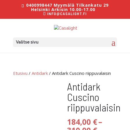
0400998447 Myymälä Tilkankatu 29
Helsinki Arkisin 10.00-17.00
INFO@CASALIGHT.FI
Valitse sivu
Etusivu
/
Antidark
/ Antidark Cuscino riippuvalaisin
Antidark
Cuscino
riippuvalaisin
184,00
€
–
Hintaluo