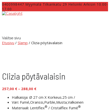
0400998447 Myymälä Tilkankatu 29 Helsinki Arkisin 10.00-
17.00
INFO@CASALIGHT.FI
Valitse sivu
Etusivu
/
Slamp
/ Clizia pöytävalaisin
Clizia pöytävalaisin
Hintaluokka:
257,00
€
–
288,00
€
257,00 €
Halkaisija: Ø 27 cm X Korkeus.25 cm /
-
Väri: Fumé,Oranssi,Purble,Musta,Valkoinen
288,00 €
®
®
Materiaali: Lentiflex
/ Cristalflex Fumé