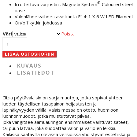
®
Irroitettava varjostin : MagneticSystem
Coloured steel
base
Valonlähde vaihdettava: kanta E14: 1 X 6 W LED Filament
On/off kytkin johdossa
Väri
Poista
Clizia
pöytävalaisin
määrä
LISÄÄ OSTOSKORIIN
KUVAUS
LISÄTIEDOT
Clizia pöytävalaisin on sarja muotoja, jotka sopivat yhteen
luoden täydellisen tasapainon heijastusten ja
läpinäkyvyyden välillä. Valaisimessa on otettu huomioon
luonnonmuodot, jotka muistuttavat pilveä,
joka vangitsee aamuauringon ensimmäiset vaihtuvat säteet,
tai puun latvaa, joka suodattaa valon ja varjojen leikkiä.
Kaikissa saatavilla olevissa versioissa yhdistyvät estetiikka ja