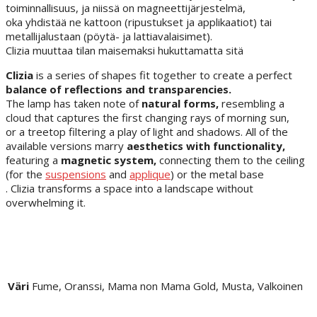
toiminnallisuus, ja niissä on magneettijärjestelmä,
oka yhdistää ne kattoon (ripustukset ja applikaatiot) tai
metallijalustaan (pöytä- ja lattiavalaisimet).
Clizia muuttaa tilan maisemaksi hukuttamatta sitä
Clizia
is a series of shapes fit together to create a perfect
balance of reflections and transparencies.
The lamp has taken note of
natural forms,
resembling a
cloud that captures the first changing rays of morning sun,
or a treetop filtering a play of light and shadows. All of the
available versions marry
aesthetics with functionality,
featuring a
magnetic system,
connecting them to the ceiling
(for the
suspensions
and
applique
) or the metal base
. Clizia transforms a space into a landscape without
overwhelming it.
Väri
Fume, Oranssi, Mama non Mama Gold, Musta, Valkoinen