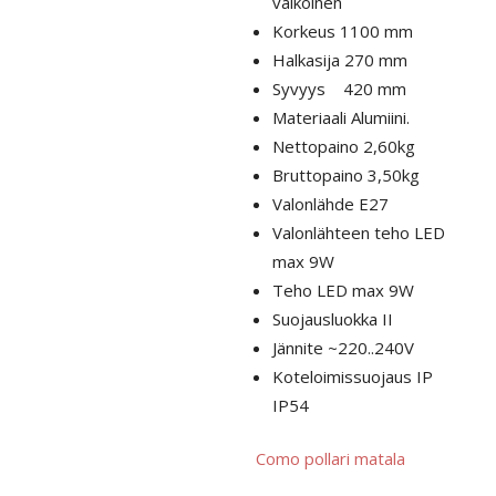
valkoinen
Korkeus 1100 mm
Halkasija 270 mm
Syvyys 420 mm
Materiaali Alumiini.
Nettopaino 2,60kg
Bruttopaino 3,50kg
Valonlähde E27
Valonlähteen teho LED
max 9W
Teho LED max 9W
Suojausluokka II
Jännite ~220..240V
Koteloimissuojaus IP
IP54
Como pollari matala