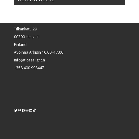
Tilkankatu 29
00300 Helsinki
Finland
Avoinna Arkisin 10.00 -17.00
info(at)casalight.fi
+358 400 998447
Twitter
Pinterest
https://www.facebook.com/kodinvalaisin/
Instagram
LinkedIn
TikTok