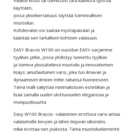
Valaise kotisi tai toimistosi tätä kaunista spottia
käyttäen,
jossa yksinkertaisuus täyttää toiminnallisen
muotoilun.
Kohdevalon voi säätää myötäpäivään ja
kääntää sen tarkalleen kohteen valaisuun.
EASY Braccio W100 on suositun EASY-sarjamme
tyylikäs jatke, jossa yhdistyy tunnettu tyylikäs
ja toimiva yksisäteilevä muotoilu ja innovatiivinen
lisäys: ainutlaatuinen varsi, joka tuo ilmavan ja
dynaamisen ilmeen mihin tahansa huoneeseen.
Tämä malli säilyttää minimalistisen estetiikan ja
lisää samalla uuden ulottuvuuden eleganssia ja
monipuolisuutta.
Easy W100 Braccio -valaisimen erottuva varsi antaa
valaisimelle kevyen ja lähes leijuvan ulkonäön,
mikä erottaa sen joukosta. Tämä muotoiluelementti