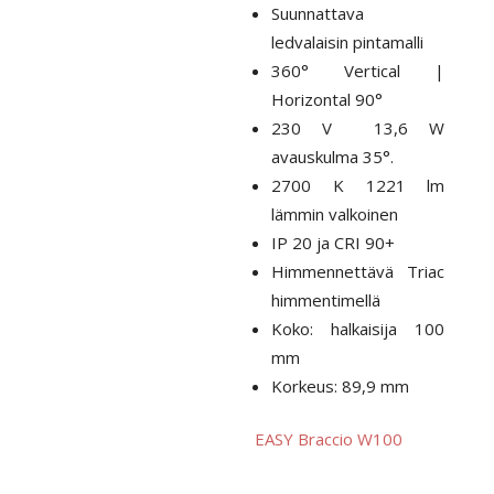
Suunnattava
ledvalaisin pintamalli
360° Vertical |
Horizontal 90°
230 V 13,6 W
avauskulma 35°.
2700 K 1221 lm
lämmin valkoinen
IP 20 ja CRI 90+
Himmennettävä Triac
himmentimellä
Koko: halkaisija 100
mm
Korkeus: 89,9 mm
EASY Braccio W100