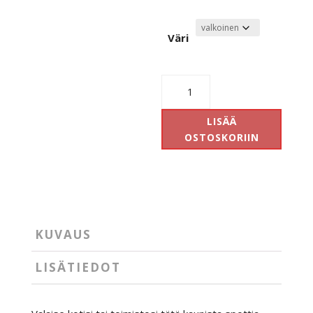
Väri
Easy
Braccio
W100
LISÄÄ
määrä
OSTOSKORIIN
KUVAUS
LISÄTIEDOT