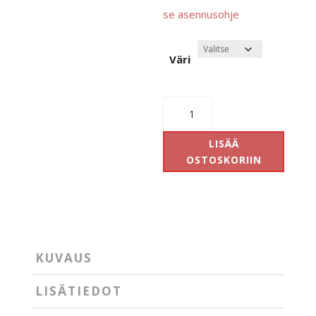
se asennusohje
Väri
Global
Gb
41
LISÄÄ
pääty
OSTOSKORIIN
määrä
KUVAUS
LISÄTIEDOT