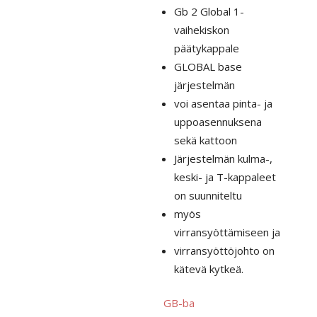
Gb 2 Global 1-
vaihekiskon
päätykappale
GLOBAL base
järjestelmän
voi asentaa pinta- ja
uppoasennuksena
sekä kattoon
Järjestelmän kulma-,
keski- ja T-kappaleet
on suunniteltu
myös
virransyöttämiseen ja
virransyöttöjohto on
kätevä kytkeä.
GB-ba