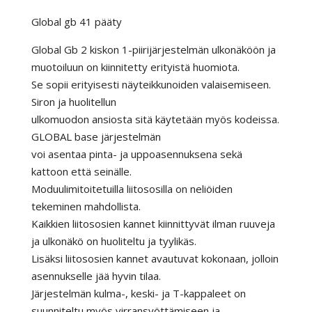
Global gb 41 pääty
Global Gb 2 kiskon 1-piirijärjestelmän ulkonäköön ja
muotoiluun on kiinnitetty erityistä huomiota.
Se sopii erityisesti näyteikkunoiden valaisemiseen.
Siron ja huolitellun
ulkomuodon ansiosta sitä käytetään myös kodeissa.
GLOBAL base järjestelmän
voi asentaa pinta- ja uppoasennuksena sekä
kattoon että seinälle.
Moduulimitoitetuilla liitososilla on neliöiden
tekeminen mahdollista.
Kaikkien liitososien kannet kiinnittyvät ilman ruuveja
ja ulkonäkö on huoliteltu ja tyylikäs.
Lisäksi liitososien kannet avautuvat kokonaan, jolloin
asennukselle jää hyvin tilaa.
Järjestelmän kulma-, keski- ja T-kappaleet on
suunniteltu myös virransyöttämiseen ja