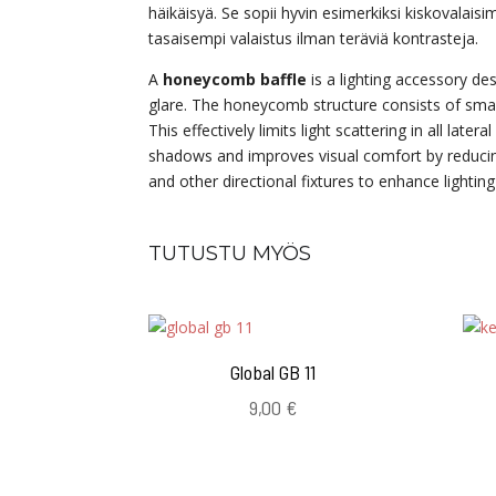
häikäisyä. Se sopii hyvin esimerkiksi kiskovalaisim
tasaisempi valaistus ilman teräviä kontrasteja.
A
honeycomb baffle
is a lighting accessory des
glare. The honeycomb structure consists of small
This effectively limits light scattering in all late
shadows and improves visual comfort by reducing
and other directional fixtures to enhance lightin
TUTUSTU MYÖS
Global GB 11
9,00
€