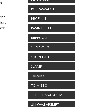
da
PORRASVALOT
zing
PROFIILIT
ion.
harsh
RAVINTOLAT
,
RIIPPUVAT
SEINÄVALOT
SHOPLIGHT
SLAMP
TARVIKKEET
TOIMISTO
TUULETINVALAISIMET
ULKOVALAISIMET