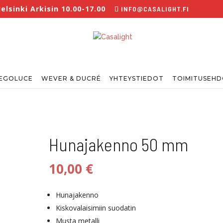
lsinki Arkisin 10.00-17.00
INFO@CASALIGHT.FI
EGOLUCE
WEVER & DUCRÉ
YHTEYSTIEDOT
TOIMITUSEH
Hunajakenno 50 mm
10,00
€
Hunajakenno
Kiskovalaisimiin suodatin
Musta metalli