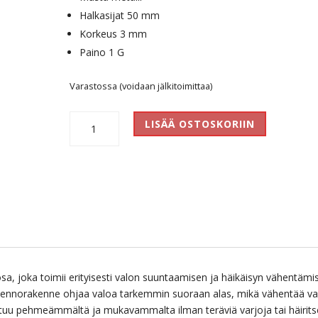
Halkasijat 50 mm
Korkeus 3 mm
Paino 1 G
Varastossa (voidaan jälkitoimittaa)
Hunajakenno
LISÄÄ OSTOSKORIIN
50
mm
määrä
a, joka toimii erityisesti valon suuntaamisen ja häikäisyn vähentämi
 kennorakenne ohjaa valoa tarkemmin suoraan alas, mikä vähentää va
untuu pehmeämmältä ja mukavammalta ilman teräviä varjoja tai häirit