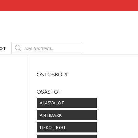
Products
search
DOT
OSTOSKORI
OSASTOT
ALASVALOT
ANTIDARK
DEKO-LIGHT