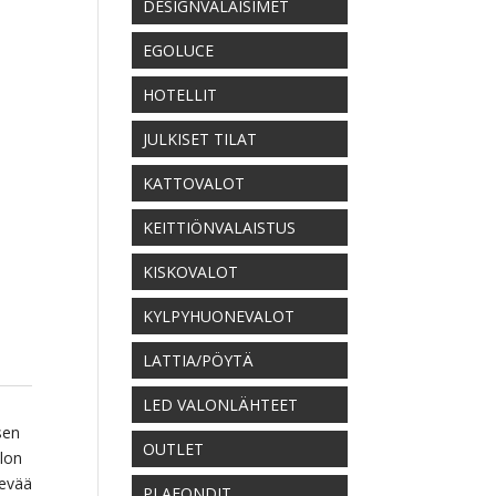
DESIGNVALAISIMET
EGOLUCE
HOTELLIT
JULKISET TILAT
KATTOVALOT
KEITTIÖNVALAISTUS
KISKOVALOT
KYLPYHUONEVALOT
LATTIA/PÖYTÄ
LED VALONLÄHTEET
sen
OUTLET
lon
sevää
PLAFONDIT