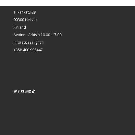
Tilkankatu 29
00300 Helsinki
Finland
Avoinna Arkisin 10.00 -17.00
info(at)casalight.fi
+358 400 998447
Twitter
Pinterest
https://www.facebook.com/kodinvalaisin/
Instagram
LinkedIn
TikTok