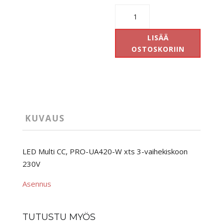
LED
Multi
CC,
LISÄÄ
PRO-
OSTOSKORIIN
UA420-
W
adapteri
määrä
KUVAUS
LED Multi CC, PRO-UA420-W xts 3-vaihekiskoon
230V
Asennus
TUTUSTU MYÖS