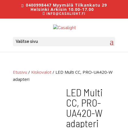
0400998447 Myymälä Tilkankatu 29
Helsinki Arkisin 10.00-17.00
INFO@CASALIGHT.FI
Valitse sivu
Etusivu
/
Kiskovalot
/ LED Multi CC, PRO-UA420-W
adapteri
LED Multi
CC, PRO-
UA420-W
adapteri