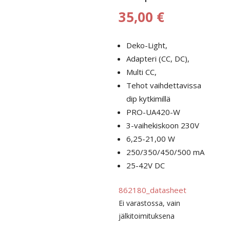
35,00
€
Deko-Light,
Adapteri (CC, DC),
Multi CC,
Tehot vaihdettavissa
dip kytkimillä
PRO-UA420-W
3-vaihekiskoon 230V
6,25-21,00 W
250/350/450/500 mA
25-42V DC
862180_datasheet
Ei varastossa, vain
jälkitoimituksena