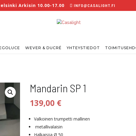
lsinki Arkisin 10.00-17.00
INFO@CASALIGHT.FI
EGOLUCE
WEVER & DUCRÉ
YHTEYSTIEDOT
TOIMITUSEH
Mandarin SP 1
139,00
€
Valkoinen trumpetti mallinen
metallivalaisin
Halkaisija Ø 50