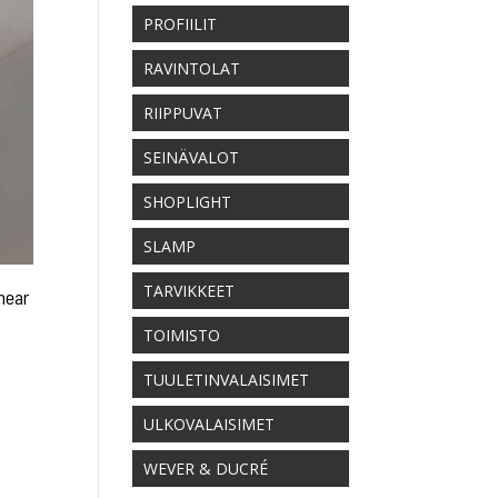
PROFIILIT
RAVINTOLAT
RIIPPUVAT
SEINÄVALOT
SHOPLIGHT
SLAMP
TARVIKKEET
near
TOIMISTO
TUULETINVALAISIMET
ULKOVALAISIMET
WEVER & DUCRÉ