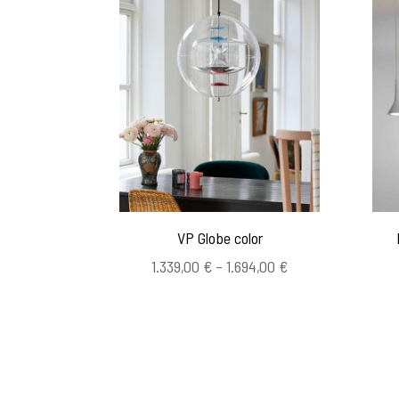
VP Globe color
Hintaluokka:
1.339,00
€
–
1.694,00
€
1.339,00 €
-
1.694,00 €