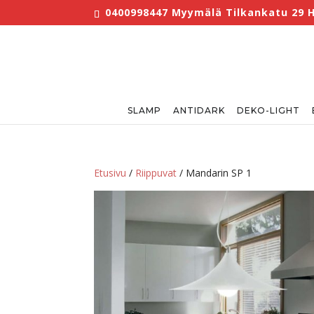
0400998447 Myymälä Tilkankatu 29 He
SLAMP
ANTIDARK
DEKO-LIGHT
Etusivu
/
Riippuvat
/ Mandarin SP 1