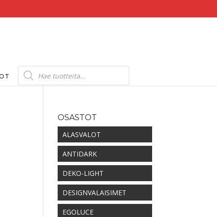
Products
search
DOT
OSASTOT
ALASVALOT
ANTIDARK
DEKO-LIGHT
DESIGNVALAISIMET
EGOLUCE