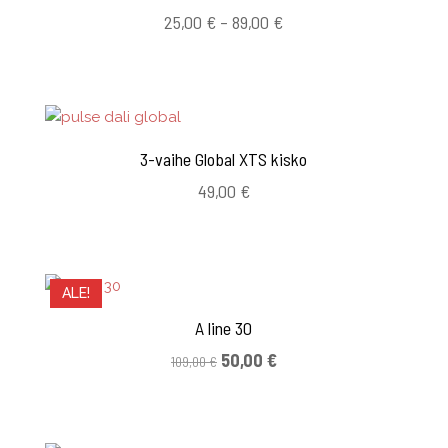
Hintaluokka:
25,00
€
–
89,00
€
25,00 €
-
89,00 €
3-vaihe Global XTS kisko
49,00
€
ALE!
A line 30
Alkuperäinen
Nykyinen
50,00
€
109,00
€
hinta
hinta
oli:
on:
109,00 €.
50,00 €.