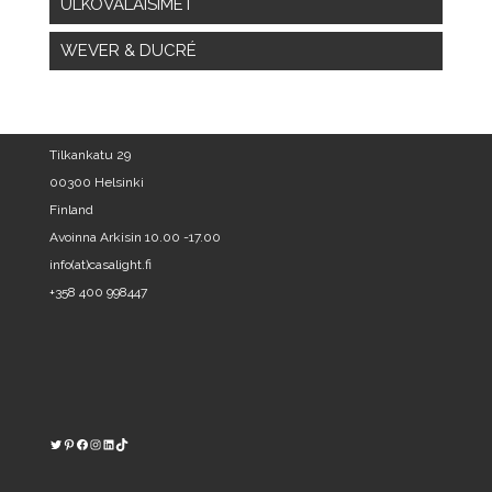
ULKOVALAISIMET
WEVER & DUCRÉ
Tilkankatu 29
00300 Helsinki
Finland
Avoinna Arkisin 10.00 -17.00
info(at)casalight.fi
+358 400 998447
Twitter
Pinterest
https://www.facebook.com/kodinvalaisin/
Instagram
LinkedIn
TikTok