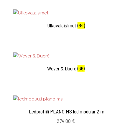
Ulkovalaisimet
(64)
Wever & Ducré
(36)
Ledprofiili PLANO MS led modular 2 m
274,00
€