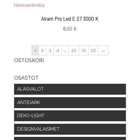
Airam Pro Led E 27 3000 K
8,00
€
1
2
3
4
…
20
21
22
→
OSTOSKORI
OSASTOT
ALASVALOT
ANTIDARK
DEKO-LIGHT
DESIGNVALAISIMET